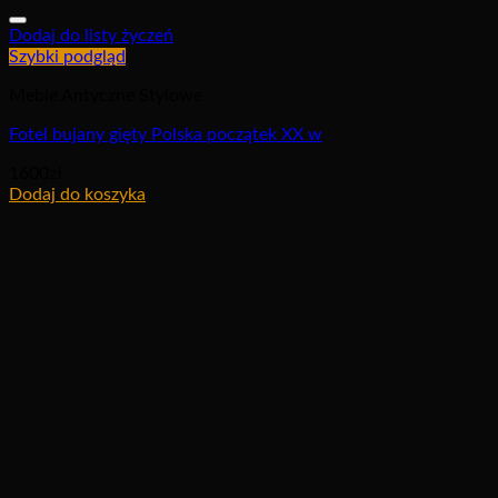
Dodaj do listy życzeń
Szybki podgląd
Meble Antyczne Stylowe
Fotel bujany gięty Polska początek XX w
1600
zł
Dodaj do koszyka