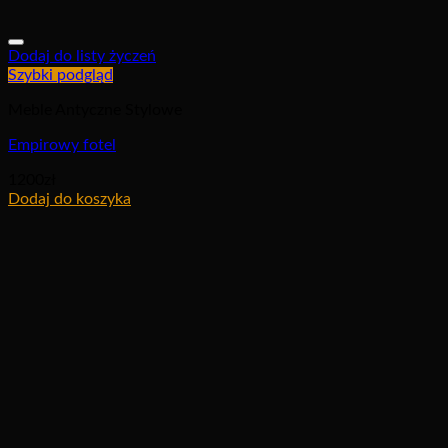
Dodaj do listy życzeń
Szybki podgląd
Meble Antyczne Stylowe
Empirowy fotel
1200
zł
Dodaj do koszyka