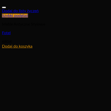
Dodaj do listy życzeń
Szybki podgląd
Meble Antyczne Stylowe
Fotel
680
zł
Dodaj do koszyka