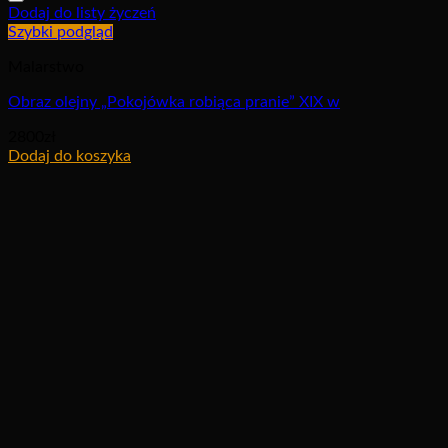
Dodaj do listy życzeń
Szybki podgląd
Malarstwo
Obraz olejny „Pokojówka robiąca pranie” XIX w
2800
zł
Dodaj do koszyka