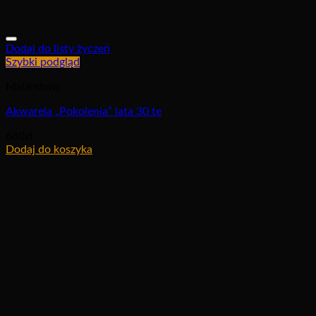
Dodaj do listy życzeń
Szybki podgląd
Malarstwo
Akwarela „Pokolenia” lata 30 te
680
zł
Dodaj do koszyka