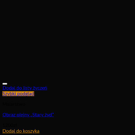
Dodaj do listy życzeń
Szybki podgląd
Malarstwo
Obraz olejny „Stary żyd”
1200
zł
Dodaj do koszyka