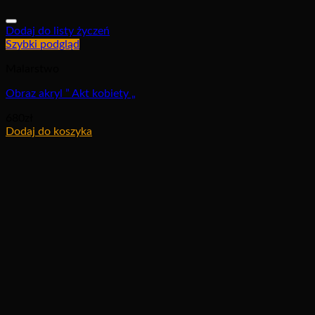
Dodaj do listy życzeń
Szybki podgląd
Malarstwo
Obraz akryl ” Akt kobiety „
680
zł
Dodaj do koszyka