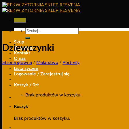
Skip
to
content
Menu
Szukaj:
Skup
Dziewczynki
Wynajem
Kontakt
O nas
Strona główna
/
Malarstwo
/
Portrety
Lista życzeń
Logowanie / Zarejestruj się
Koszyk /
0
zł
Brak produktów w koszyku.
Koszyk
Brak produktów w koszyku.