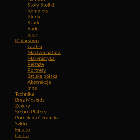
Stoły Stoliki
Komplety
Biurka
Szafki
Barki
Inne
Malarstwo
Grafiki
Martwa natura
Marynistyka
Pejzaże
Portrety
Sztuka polska
Abstrakcje
Inne
Technika
Brąz Mosiądz
Zegary
Srebro Platery
Porcelana Ceramika
Szkło
Figurki
Lustra