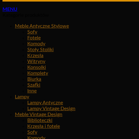
MENU
Kategorie produktów
Meble Antyczne Stylowe
Sofy
Fotele
Komody
Stoły Stoliki
Krzesła
Witryny
Konsolki
Komplety
Biurka
Szafki
Inne
Lampy
Lampy Antyczne
Lampy Vintage Design
Meble Vintage Design
Biblioteczki
Krzesła i fotele
Sofy
Komody