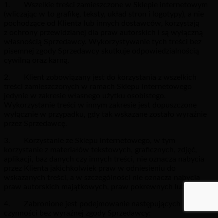
1. Wszelkie treści zamieszczone w Sklepie internetowym
(wliczając w to grafikę, teksty, układ stron i logotypy), a nie
pochodzące od Klienta lub innych dostawców, korzystają
z ochrony przewidzianej dla praw autorskich i są wyłączną
własnością Sprzedawcy. Wykorzystywanie tych treści bez
pisemnej zgody Sprzedawcy skutkuje odpowiedzialnością
cywilną oraz karną.
2. Klient zobowiązany jest do korzystania z wszelkich
treści zamieszczonych w ramach Sklepu internetowego
jedynie w zakresie własnego użytku osobistego.
Wykorzystanie treści w innym zakresie jest dopuszczone
wyłącznie w przypadku, gdy tak wskazane zostało wyraźnie
przez Sprzedawcę.
3. Korzystanie ze Sklepu internetowego, w tym
korzystanie z materiałów tekstowych, graficznych, zdjęć,
aplikacji, baz danych czy innych treści, nie oznacza nabycia
przez Klienta jakichkolwiek praw w odniesieniu do
wskazanych treści, a w szczególności nie oznacza nabycia
praw autorskich majątkowych, praw pokrewnych lub licencji.
4. Zabronione jest podejmowanie następujących
czynności bez wyraźnej zgody Sprzedawcy: