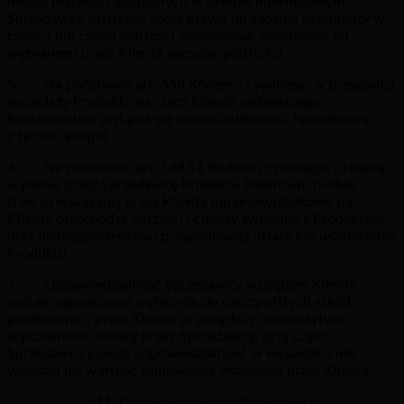
metod płatności dostępnych w Sklepie internetowym.
Sprzedawca zastrzega sobie prawo do żądania przedpłaty w
całości lub części wartości zamówienia, niezależnie od
wybranego przez Klienta sposobu płatności.
5. Na podstawie art. 558 Kodeksu cywilnego w przypadku
sprzedaży Produktu na rzecz Klienta niebędącego
konsumentem wyłącza się odpowiedzialność Sprzedawcy
z tytułu rękojmi.
6. Na podstawie art. 548 §1 Kodeksu cywilnego z chwilą
wydania przez Sprzedawcę Produktu Klientowi, osobie
trzeciej wskazanej przez Klienta lub przewoźnikowi, na
Klienta przechodzą korzyści i ciężary związane z Produktem
oraz niebezpieczeństwo przypadkowej utraty lub uszkodzenia
Produktu.
7. Odpowiedzialność Sprzedawcy względem Klienta
zostaje ograniczona wyłącznie do rzeczywistych szkód
poniesionych przez Klienta w związku z nienależytym
wykonaniem umowy przez Sprzedawcę, przy czym
Sprzedawca ponosi odpowiedzialność w wysokości nie
większej niż wartość zamówienia złożonego przez Klienta.
§11. Odpowiedzialność Sprzedawcy