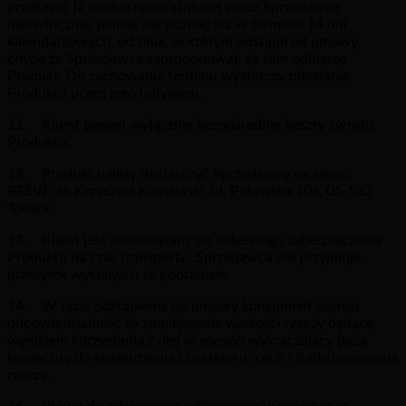
przekazać ją osobie upoważnionej przez Sprzedawcę
niezwłocznie, jednak nie później niż w terminie 14 dni
kalendarzowych, od dnia, w którym odstąpił od umowy,
chyba że Sprzedawca zaproponował, że sam odbierze
Produkt. Do zachowania terminu wystarczy odesłanie
Produktu przed jego upływem.
11. Klient ponosi wyłącznie bezpośrednie koszty zwrotu
Produktu.
12. Produkt należy dostarczyć Sprzedawcy na adres:
RESVENA Krzysztof Kobyliński, ul. Puławska 10a, 05-532
Tomice.
13. Klient jest zobowiązany do należytego zabezpieczenia
Produktu na czas transportu. Sprzedawca nie przyjmuje
przesyłek wysłanych za pobraniem.
14. W razie odstąpienia od umowy konsument ponosi
odpowiedzialność za zmniejszenie wartości rzeczy będące
wynikiem korzystania z niej w sposób wykraczający poza
konieczny do stwierdzenia charakteru, cech i funkcjonowania
rzeczy.