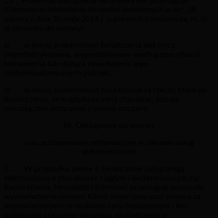
15. Prawo do odstąpienia od umowy nie przysługuje
Klientowi w odniesieniu do umów określonych w art. 38
ustawy z dnia 30 maja 2014 r. o prawach konsumenta, m. in.
w stosunku do umowy:
a) w której przedmiotem świadczenia jest rzecz
nieprefabrykowana, wyprodukowana według specyfikacji
konsumenta lub służąca zaspokojeniu jego
zindywidualizowanych potrzeb,
b) w której przedmiotem świadczenia są rzeczy, które po
dostarczeniu, ze względu na swój charakter, zostają
nierozłącznie połączone z innymi rzeczami.
§9. Odstąpienie od umowy
oraz postępowanie reklamacyjne w zakresie usług
elektronicznych
1. W przypadku umów o świadczenie usług drogą
elektroniczną o charakterze ciągłym i bezterminowym (np.
Konto klienta, Newsletter) Klientowi przysługuje prawo do
wypowiedzenia umowy. Klient może rozwiązać umowę za
wypowiedzeniem ze skutkiem natychmiastowym i bez
podawania przyczyny wysyłając oświadczenie o