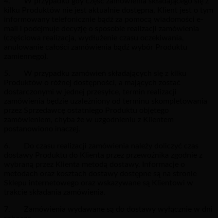
4. W przypadku gdy część zamówienia składającego się z
kilku Produktów nie jest aktualnie dostępna, Klient jest o tym
informowany telefonicznie bądź za pomocą wiadomości e-
mail i podejmuje decyzję o sposobie realizacji zamówienia
(częściowa realizacja, wydłużenie czasu oczekiwania,
anulowanie całości zamówienia bądź wybór Produktu
zamiennego).
5. W przypadku zamówień składających się z kilku
Produktów o różnej dostępności, a mających zostać
dostarczonymi w jednej przesyłce, termin realizacji
zamówienia będzie uzależniony od terminu skompletowania
przez Sprzedawcę ostatniego Produktu objętego
zamówieniem, chyba że w uzgodnieniu z Klientem
postanowiono inaczej.
6. Do czasu realizacji zamówienia należy doliczyć czas
dostawy Produktu do Klienta przez przewoźnika zgodnie z
wybraną przez Klienta metodą dostawy. Informacje o
metodach oraz kosztach dostawy dostępne są na stronie
Sklepu internetowego oraz wskazywane są Klientowi w
trakcie składania zamówienia.
7. Zamówienia wydawane są do dostawy wyłącznie w dni