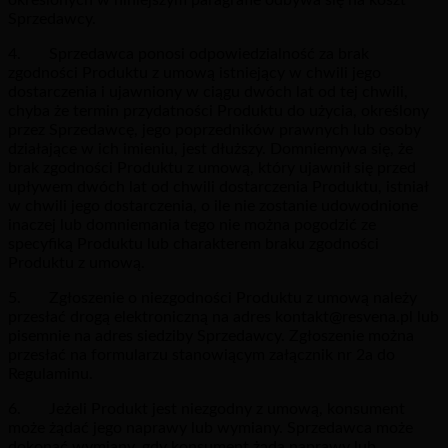
Sprzedawcy.
4. Sprzedawca ponosi odpowiedzialność za brak
zgodności Produktu z umową istniejący w chwili jego
dostarczenia i ujawniony w ciągu dwóch lat od tej chwili,
chyba że termin przydatności Produktu do użycia, określony
przez Sprzedawcę, jego poprzedników prawnych lub osoby
działające w ich imieniu, jest dłuższy. Domniemywa się, że
brak zgodności Produktu z umową, który ujawnił się przed
upływem dwóch lat od chwili dostarczenia Produktu, istniał
w chwili jego dostarczenia, o ile nie zostanie udowodnione
inaczej lub domniemania tego nie można pogodzić ze
specyfiką Produktu lub charakterem braku zgodności
Produktu z umową.
5. Zgłoszenie o niezgodności Produktu z umową należy
przesłać drogą elektroniczną na adres kontakt@resvena.pl lub
pisemnie na adres siedziby Sprzedawcy. Zgłoszenie można
przesłać na formularzu stanowiącym załącznik nr 2a do
Regulaminu.
6. Jeżeli Produkt jest niezgodny z umową, konsument
może żądać jego naprawy lub wymiany. Sprzedawca może
dokonać wymiany, gdy konsument żąda naprawy lub