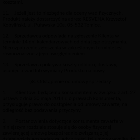
kosztami.
11. Jeżeli jest to niezbędne dla oceny wad fizycznych,
Produkt należy dostarczyć na adres: RESVENA Krzysztof
Kobyliński, ul. Puławska 10a, 05-532 Tomice.
12. Sprzedawca odpowiada na zgłoszenie Klienta w
terminie 14 dni kalendarzowych od dnia jego otrzymania.
Nierozpatrzenie zgłoszenia w zakreślonym terminie jest
równoznaczne z jego uwzględnieniem.
13. Sprzedawca pokrywa koszty odbioru, dostawy,
usunięcia wad lub wymiany Produktu na nowy.
§8. Odstąpienie od umowy sprzedaży
1. Klientowi będącemu konsumentem w związku z art. 27
ustawy z dnia 30 maja 2014 r. o prawach konsumenta,
przysługuje prawo do odstąpienia od umowy zawartej na
odległość bez podawania przyczyny.
2. Postanowienia dotyczące konsumenta zawarte w
niniejszym rozdziale stosuje się do osoby fizycznej
zawierającej umowę bezpośrednio związaną z jej
działalnością gospodarczą, gdy z treści tej umowy wynika, że