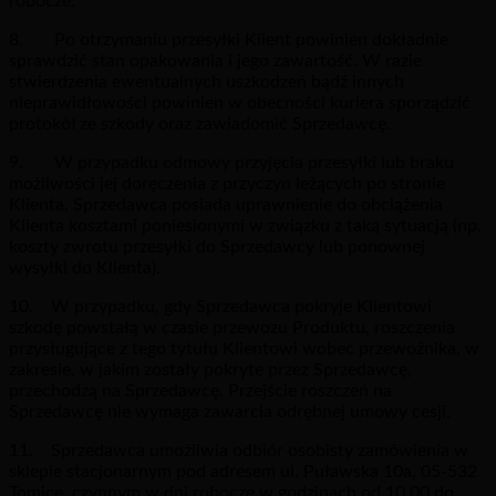
robocze.
8. Po otrzymaniu przesyłki Klient powinien dokładnie
sprawdzić stan opakowania i jego zawartość. W razie
stwierdzenia ewentualnych uszkodzeń bądź innych
nieprawidłowości powinien w obecności kuriera sporządzić
protokół ze szkody oraz zawiadomić Sprzedawcę.
9. W przypadku odmowy przyjęcia przesyłki lub braku
możliwości jej doręczenia z przyczyn leżących po stronie
Klienta, Sprzedawca posiada uprawnienie do obciążenia
Klienta kosztami poniesionymi w związku z taką sytuacją (np.
koszty zwrotu przesyłki do Sprzedawcy lub ponownej
wysyłki do Klienta).
10. W przypadku, gdy Sprzedawca pokryje Klientowi
szkodę powstałą w czasie przewozu Produktu, roszczenia
przysługujące z tego tytułu Klientowi wobec przewoźnika, w
zakresie, w jakim zostały pokryte przez Sprzedawcę,
przechodzą na Sprzedawcę. Przejście roszczeń na
Sprzedawcę nie wymaga zawarcia odrębnej umowy cesji.
11. Sprzedawca umożliwia odbiór osobisty zamówienia w
sklepie stacjonarnym pod adresem ul. Puławska 10a, 05-532
Tomice, czynnym w dni robocze w godzinach od 10.00 do