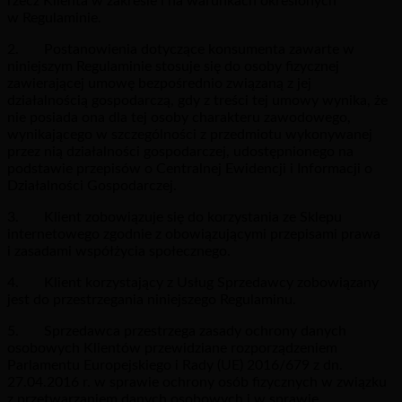
rzecz Klienta w zakresie i na warunkach określonych
w Regulaminie.
2. Postanowienia dotyczące konsumenta zawarte w
niniejszym Regulaminie stosuje się do osoby fizycznej
zawierającej umowę bezpośrednio związaną z jej
działalnością gospodarczą, gdy z treści tej umowy wynika, że
nie posiada ona dla tej osoby charakteru zawodowego,
wynikającego w szczególności z przedmiotu wykonywanej
przez nią działalności gospodarczej, udostępnionego na
podstawie przepisów o Centralnej Ewidencji i Informacji o
Działalności Gospodarczej.
3. Klient zobowiązuje się do korzystania ze Sklepu
internetowego zgodnie z obowiązującymi przepisami prawa
i zasadami współżycia społecznego.
4. Klient korzystający z Usług Sprzedawcy zobowiązany
jest do przestrzegania niniejszego Regulaminu.
5. Sprzedawca przestrzega zasady ochrony danych
osobowych Klientów przewidziane rozporządzeniem
Parlamentu Europejskiego i Rady (UE) 2016/679 z dn.
27.04.2016 r. w sprawie ochrony osób fizycznych w związku
z przetwarzaniem danych osobowych i w sprawie