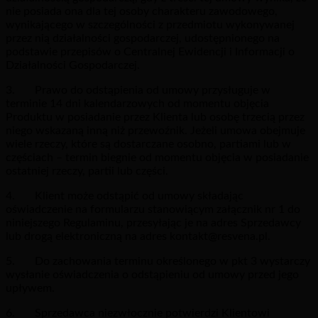
nie posiada ona dla tej osoby charakteru zawodowego,
wynikającego w szczególności z przedmiotu wykonywanej
przez nią działalności gospodarczej, udostępnionego na
podstawie przepisów o Centralnej Ewidencji i Informacji o
Działalności Gospodarczej.
3. Prawo do odstąpienia od umowy przysługuje w
terminie 14 dni kalendarzowych od momentu objęcia
Produktu w posiadanie przez Klienta lub osobę trzecią przez
niego wskazaną inną niż przewoźnik. Jeżeli umowa obejmuje
wiele rzeczy, które są dostarczane osobno, partiami lub w
częściach – termin biegnie od momentu objęcia w posiadanie
ostatniej rzeczy, partii lub części.
4. Klient może odstąpić od umowy składając
oświadczenie na formularzu stanowiącym załącznik nr 1 do
niniejszego Regulaminu, przesyłając je na adres Sprzedawcy
lub drogą elektroniczną na adres kontakt@resvena.pl.
5. Do zachowania terminu określonego w pkt 3 wystarczy
wysłanie oświadczenia o odstąpieniu od umowy przed jego
upływem.
6. Sprzedawca niezwłocznie potwierdzi Klientowi