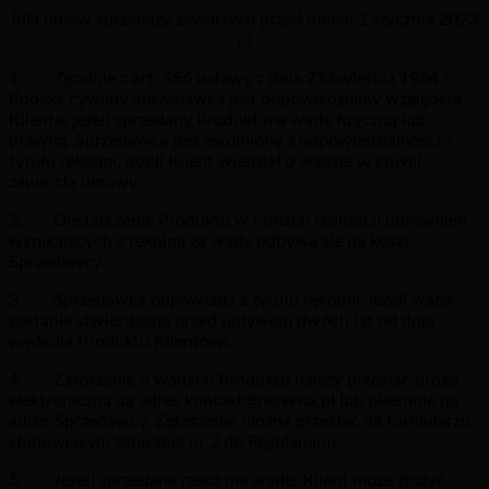
(dla umów sprzedaży zawartych przed dniem 1 stycznia 2023
r.)
1. Zgodnie z art. 556 ustawy z dnia 23 kwietnia 1964 r.
Kodeks cywilny Sprzedawca jest odpowiedzialny względem
Klienta, jeżeli sprzedany Produkt ma wadę fizyczną lub
prawną. Sprzedawca jest zwolniony z odpowiedzialności z
tytułu rękojmi, jeżeli Klient wiedział o wadzie w chwili
zawarcia umowy.
2. Dostarczenie Produktu w ramach realizacji uprawnień
wynikających z rękojmi za wady odbywa się na koszt
Sprzedawcy.
3. Sprzedawca odpowiada z tytułu rękojmi, jeżeli wada
zostanie stwierdzona przed upływem dwóch lat od dnia
wydania Produktu Klientowi.
4. Zgłoszenie o wadach Produktu należy przesłać drogą
elektroniczną na adres kontakt@resvena.pl lub pisemnie na
adres Sprzedawcy. Zgłoszenie można przesłać na formularzu
stanowiącym załącznik nr 2 do Regulaminu.
5. Jeżeli sprzedana rzecz ma wadę, Klient może złożyć