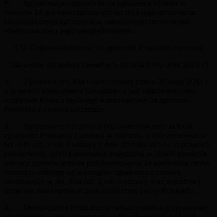
9. Sprzedawca odpowiada na zgłoszenie Klienta w
terminie 14 dni kalendarzowych od dnia jego otrzymania.
Nierozpatrzenie zgłoszenia w zakreślonym terminie jest
równoznaczne z jego uwzględnieniem.
§7a. Odpowiedzialność za zgodność Produktu z umową
(dla umów sprzedaży zawartych od dnia 1 stycznia 2023 r.)
1. Zgodnie z art. 43a i nast. ustawy z dnia 30 maja 2014 r.
o prawach konsumenta Sprzedawca jest odpowiedzialny
względem Klienta będącego konsumentem za zgodność
Produktu z umową sprzedaży.
2. Sprzedawca nie ponosi odpowiedzialności za brak
zgodności Produktu z umową w zakresie, o którym mowa w
art. 43a ust. 2 lub 3 ustawy z dnia 30 maja 2014 r. o prawach
konsumenta, jeżeli konsument, najpóźniej w chwili zawarcia
umowy, został wyraźnie poinformowany, że konkretna cecha
Produktu odbiega od wymogów zgodności z umową
określonych w art. 43a ust. 2 lub 3 ustawy oraz wyraźnie i
odrębnie zaakceptował brak konkretnej cechy Produktu.
3. Dostarczenie Produktu w ramach realizacji uprawnień
określonych w niniejszym paragrafie odbywa się na koszt