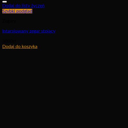
Dodaj do listy życzeń
Szybki podgląd
Zegary
Intarsjowany zegar stojący
3800
zł
Dodaj do koszyka