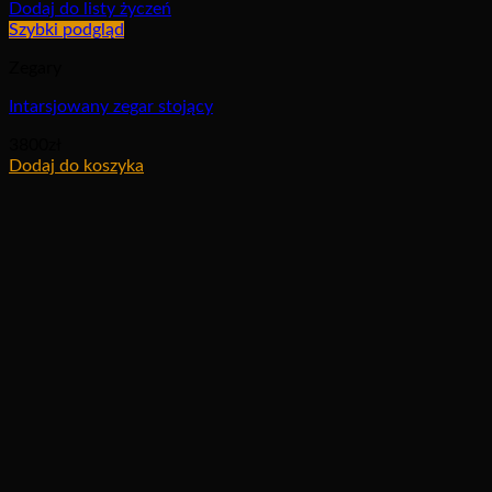
Dodaj do listy życzeń
Szybki podgląd
Zegary
Intarsjowany zegar stojący
3800
zł
Dodaj do koszyka