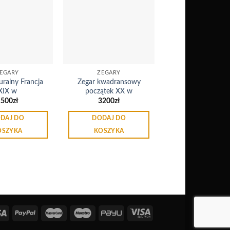
Dodaj
Dodaj
do
do
listy
listy
życzeń
życzeń
EGARY
ZEGARY
uralny Francja
Zegar kwadransowy
XIX w
początek XX w
1500
zł
3200
zł
DAJ DO
DODAJ DO
OSZYKA
KOSZYKA