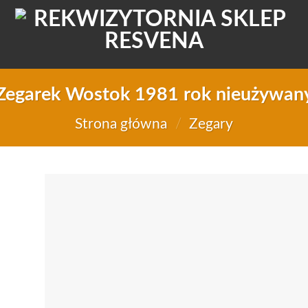
Zegarek Wostok 1981 rok nieużywan
Strona główna
/
Zegary
Do
d
li
życ