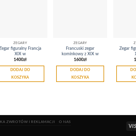
Dodaj
Dodaj
do
do
listy
listy
życzeń
życzeń
ZEGARY
ZEGARY
Z
Zegar figuralny Francja
Francuski zegar
Zegar fig
XIX w
kominkowy z XIX w
1400
zł
1600
zł
DODAJ DO
DODAJ DO
DO
KOSZYKA
KOSZYKA
K
YKA ZWROTÓW I REKLAMACJI
O NAS