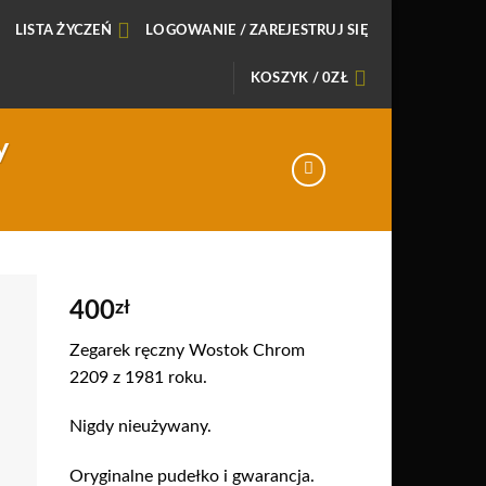
LISTA ŻYCZEŃ
LOGOWANIE / ZAREJESTRUJ SIĘ
KOSZYK /
0
ZŁ
y
400
zł
daj
Zegarek ręczny Wostok Chrom
o
2209 z 1981 roku.
sty
zeń
Nigdy nieużywany.
Oryginalne pudełko i gwarancja.