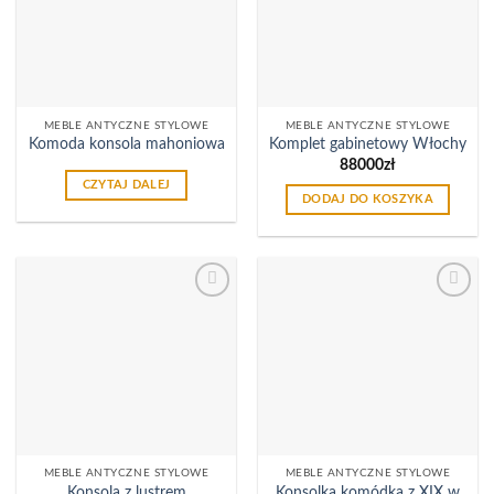
życzeń
życzeń
MEBLE ANTYCZNE STYLOWE
MEBLE ANTYCZNE STYLOWE
Komoda konsola mahoniowa
Komplet gabinetowy Włochy
88000
zł
CZYTAJ DALEJ
DODAJ DO KOSZYKA
Dodaj
Dodaj
do
do
listy
listy
życzeń
życzeń
MEBLE ANTYCZNE STYLOWE
MEBLE ANTYCZNE STYLOWE
Konsola z lustrem
Konsolka komódka z XIX w