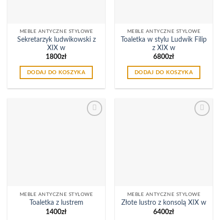
MEBLE ANTYCZNE STYLOWE
MEBLE ANTYCZNE STYLOWE
Sekretarzyk ludwikowski z
Toaletka w stylu Ludwik Filip
XIX w
z XIX w
1800
zł
6800
zł
DODAJ DO KOSZYKA
DODAJ DO KOSZYKA
Dodaj
Dodaj
do
do
listy
listy
życzeń
życzeń
MEBLE ANTYCZNE STYLOWE
MEBLE ANTYCZNE STYLOWE
Toaletka z lustrem
Złote lustro z konsolą XIX w
1400
zł
6400
zł