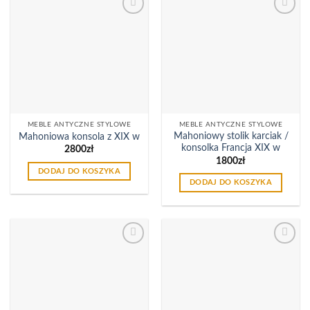
Dodaj
Dodaj
do
do
listy
listy
życzeń
życzeń
MEBLE ANTYCZNE STYLOWE
MEBLE ANTYCZNE STYLOWE
Mahoniowy stolik karciak /
Mahoniowa konsola z XIX w
konsolka Francja XIX w
2800
zł
1800
zł
DODAJ DO KOSZYKA
DODAJ DO KOSZYKA
Dodaj
Dodaj
do
do
listy
listy
życzeń
życzeń