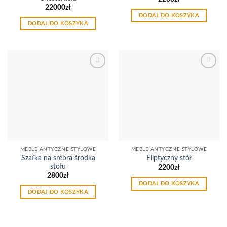
22000
zł
DODAJ DO KOSZYKA
DODAJ DO KOSZYKA
Dodaj
Dodaj
do
do
listy
listy
życzeń
życzeń
MEBLE ANTYCZNE STYLOWE
MEBLE ANTYCZNE STYLOWE
Szafka na srebra środka
Eliptyczny stół
stołu
2200
zł
2800
zł
DODAJ DO KOSZYKA
DODAJ DO KOSZYKA