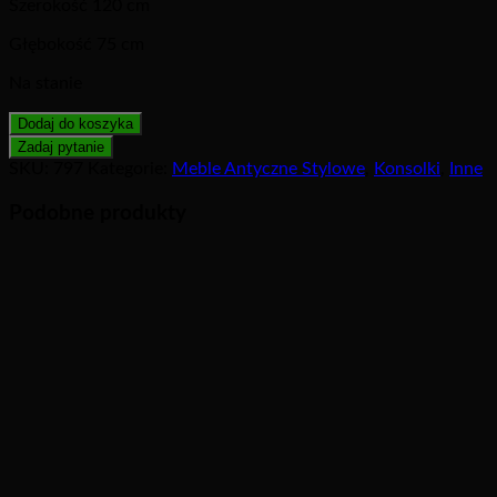
Szerokość 120 cm
Głębokość 75 cm
Na stanie
Dodaj do koszyka
SKU:
797
Kategorie:
Meble Antyczne Stylowe
,
Konsolki
,
Inne
Podobne produkty