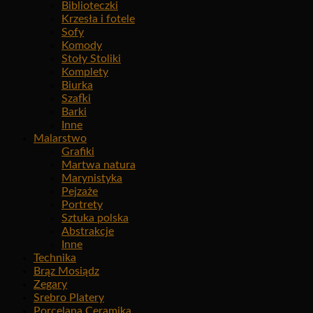
Biblioteczki
Krzesła i fotele
Sofy
Komody
Stoły Stoliki
Komplety
Biurka
Szafki
Barki
Inne
Malarstwo
Grafiki
Martwa natura
Marynistyka
Pejzaże
Portrety
Sztuka polska
Abstrakcje
Inne
Technika
Brąz Mosiądz
Zegary
Srebro Platery
Porcelana Ceramika