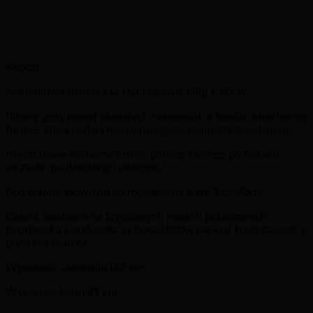
6800
zł
Mahoniowa toaletka w stylu Ludwik Filip z XIX w.
Piękny gięty mebel okazałych rozmiarów o bardzo szlachetnej
formie, którą nadają łukowate i gięte elementy konstrukcji.
Kryształowe ruchome lustro, poniżej którego po bokach
szufladki na drobiazgi i półeczki.
Pod blatem głównym formowane na gięte 3 szuflady.
Całość osadzona na krzyżowych nogach połączonych
poprzeczką z poduszką na bosa stópkę paniusi korzystającej z
porannej toalety.
Wysokość całkowita185 cm
Wysokość blatu 81 cm