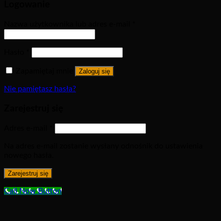
Logowanie
Nazwa użytkownika lub adres e-mail
*
Hasło
*
Zapamiętaj mnie
Zaloguj się
Nie pamiętasz hasła?
Zarejestruj się
Adres e-mail
*
Na adres e-mail zostanie wysłany odnośnik do ustawienia
nowego hasła.
Zarejestruj się
Call Now Button