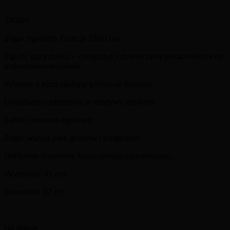
2400
zł
Zegar figuralny Francja 1850 rok.
Figurki pary dzieci – chłopczyk i dziewczyna posadowione na
alabastrowym cokole.
Wieniec z kozą zjadającą liście w winnicy.
Dodatkowo zdobienia w motywy roślinne.
Całość złocona ogniowo.
Zegar wybija całe godziny i półgodzin.
Delikatne brzmienie francuskiego romantyzmu.
Wysokość 41 cm
Szerokość 37 cm
Na stanie