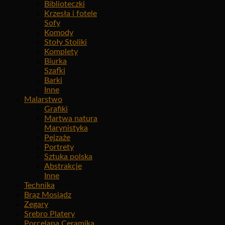
Biblioteczki
Krzesła i fotele
Sofy
Komody
Stoły Stoliki
Komplety
Biurka
Szafki
Barki
Inne
Malarstwo
Grafiki
Martwa natura
Marynistyka
Pejzaże
Portrety
Sztuka polska
Abstrakcje
Inne
Technika
Brąz Mosiądz
Zegary
Srebro Platery
Porcelana Ceramika