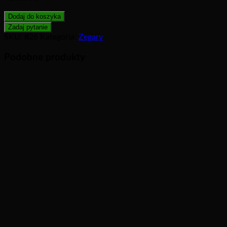
Dodaj do koszyka
SKU:
826
Kategoria:
Zegary
Podobne produkty