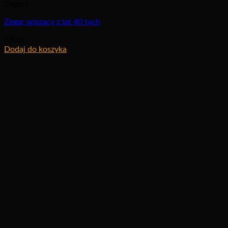
Zegary
Zegar wiszący z lat 40 tych
350
zł
Dodaj do koszyka