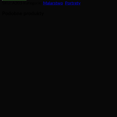
SKU:
A203
Kategorie:
Malarstwo
,
Portrety
Podobne produkty