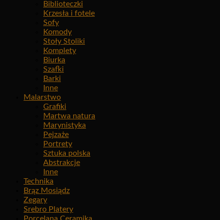
Biblioteczki
Krzesła i fotele
Sofy
Komody
Stoły Stoliki
Komplety
Biurka
Szafki
Barki
Inne
Malarstwo
Grafiki
Martwa natura
Marynistyka
Pejzaże
Portrety
Sztuka polska
Abstrakcje
Inne
Technika
Brąz Mosiądz
Zegary
Srebro Platery
Porcelana Ceramika