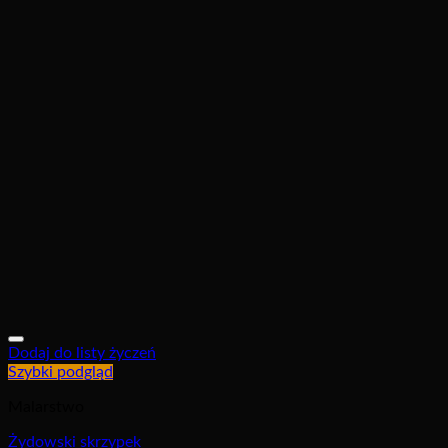
Dodaj do listy życzeń
Szybki podgląd
Malarstwo
Żydowski skrzypek