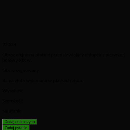
2200
zł
Obraz olejny na płótnie przedstawiający chłopca z pierwszej
połowy XIX w.
Obraz sygnowany.
Rama złota wykonana w płatkach złota.
Wysokość
Szerokość
Na stanie
Dodaj do koszyka