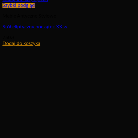
Szybki podgląd
Meble Antyczne Stylowe
Stół eliptyczny początek XX w
750
zł
Dodaj do koszyka