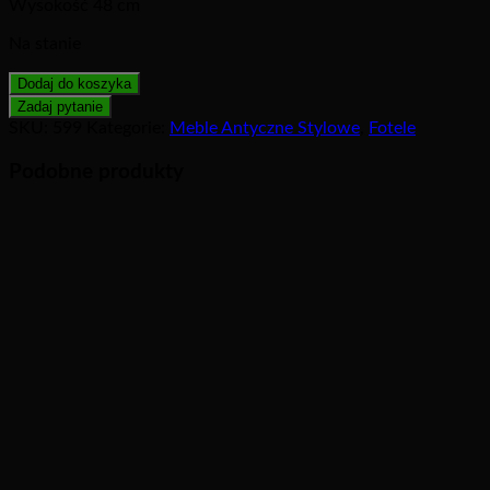
Wysokość 48 cm
Na stanie
Dodaj do koszyka
SKU:
599
Kategorie:
Meble Antyczne Stylowe
,
Fotele
Podobne produkty