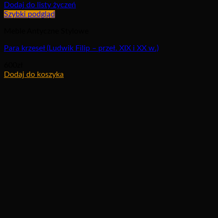
Dodaj do listy życzeń
Szybki podgląd
Meble Antyczne Stylowe
Para krzeseł (Ludwik Filip – przeł. XIX i XX w.)
600
zł
Dodaj do koszyka