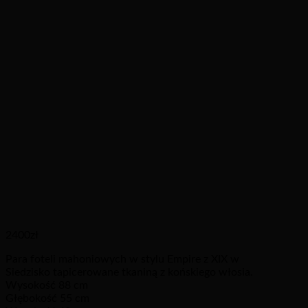
2400
zł
Para foteli mahoniowych w stylu Empire z XIX w
Siedzisko tapicerowane tkaniną z końskiego włosia.
Wysokość 88 cm
Głębokość 55 cm