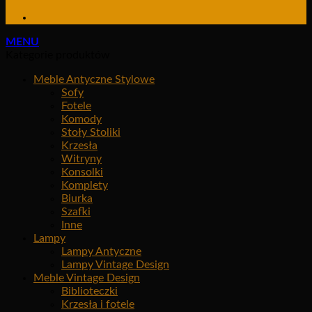
MENU
Kategorie produktów
Meble Antyczne Stylowe
Sofy
Fotele
Komody
Stoły Stoliki
Krzesła
Witryny
Konsolki
Komplety
Biurka
Szafki
Inne
Lampy
Lampy Antyczne
Lampy Vintage Design
Meble Vintage Design
Biblioteczki
Krzesła i fotele