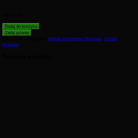
Na stanie
Dodaj do koszyka
SKU:
55R
Kategorie:
Meble Antyczne Stylowe
,
Fotele
,
Krzesła
Podobne produkty