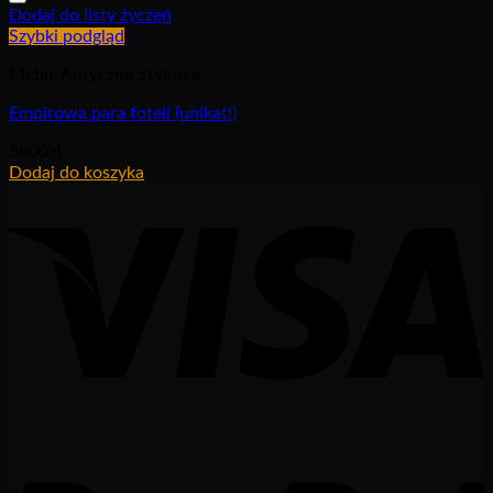
Dodaj do listy życzeń
Szybki podgląd
Meble Antyczne Stylowe
Empirowa para foteli (unikat!)
3800
zł
Dodaj do koszyka