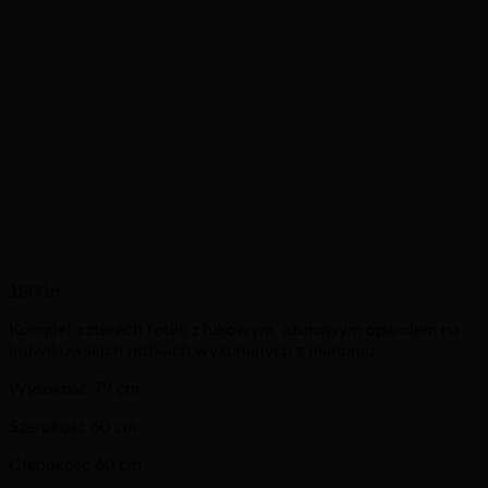
1800
zł
Komplet czterech foteli z łukowym, ażurowym oparciem na
ludwikowskich nóżkach wykonanych z mahoniu.
Wysokość 79 cm
Szerokość 60 cm
Głębokość 60 cm