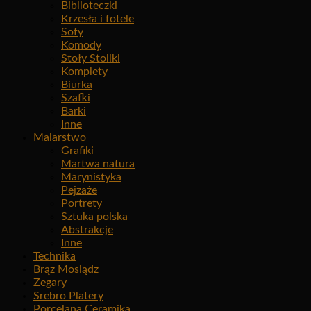
Biblioteczki
Krzesła i fotele
Sofy
Komody
Stoły Stoliki
Komplety
Biurka
Szafki
Barki
Inne
Malarstwo
Grafiki
Martwa natura
Marynistyka
Pejzaże
Portrety
Sztuka polska
Abstrakcje
Inne
Technika
Brąz Mosiądz
Zegary
Srebro Platery
Porcelana Ceramika