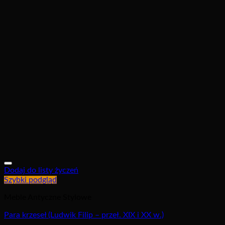
Dodaj do listy życzeń
Szybki podgląd
Meble Antyczne Stylowe
Para krzeseł (Ludwik Filip – przeł. XIX i XX w.)