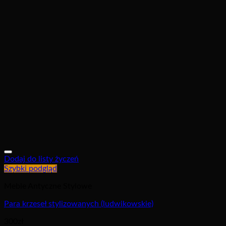
Dodaj do listy życzeń
Szybki podgląd
Meble Antyczne Stylowe
Para krzeseł stylizowanych (ludwikowskie)
300
zł