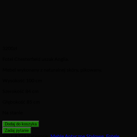
3200
zł
Fotel Chesterfield uszak Anglia.
Mebel wykonany z naturalnej skóry, pikowany.
Wysokość 100 cm
Szerokość 84 cm
Głębokość 85 cm
Na stanie
Dodaj do koszyka
SKU:
A723
Kategorie:
Meble Antyczne Stylowe
,
Fotele