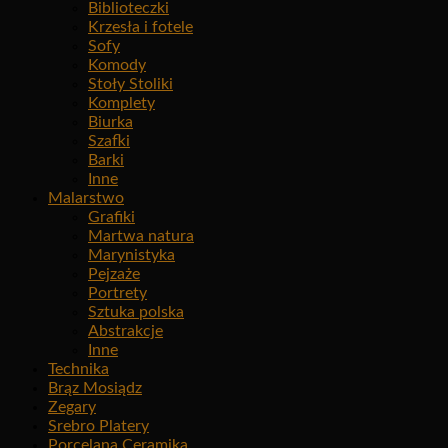
Biblioteczki
Krzesła i fotele
Sofy
Komody
Stoły Stoliki
Komplety
Biurka
Szafki
Barki
Inne
Malarstwo
Grafiki
Martwa natura
Marynistyka
Pejzaże
Portrety
Sztuka polska
Abstrakcje
Inne
Technika
Brąz Mosiądz
Zegary
Srebro Platery
Porcelana Ceramika