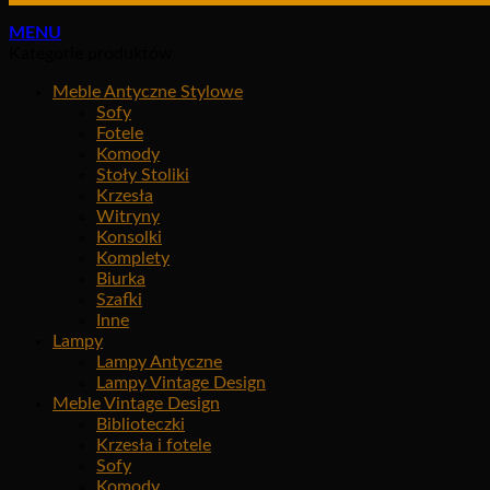
MENU
Kategorie produktów
Meble Antyczne Stylowe
Sofy
Fotele
Komody
Stoły Stoliki
Krzesła
Witryny
Konsolki
Komplety
Biurka
Szafki
Inne
Lampy
Lampy Antyczne
Lampy Vintage Design
Meble Vintage Design
Biblioteczki
Krzesła i fotele
Sofy
Komody