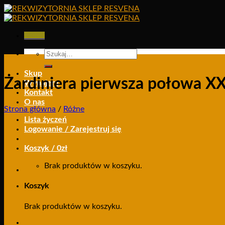
Skip
to
content
Menu
Szukaj:
Skup
Żardiniera pierwsza połowa X
Wynajem
Kontakt
O nas
Strona główna
/
Różne
Lista życzeń
Logowanie / Zarejestruj się
Koszyk /
0
zł
Brak produktów w koszyku.
Koszyk
Brak produktów w koszyku.