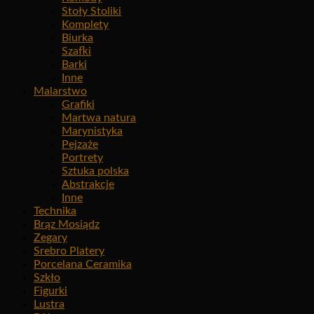
Stoły Stoliki
Komplety
Biurka
Szafki
Barki
Inne
Malarstwo
Grafiki
Martwa natura
Marynistyka
Pejzaże
Portrety
Sztuka polska
Abstrakcje
Inne
Technika
Brąz Mosiądz
Zegary
Srebro Platery
Porcelana Ceramika
Szkło
Figurki
Lustra