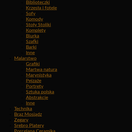
Biblioteczki
Krzesła i fotele
Sofy
Komody
Stoły Stoliki
Komplety
Biurka
Szafki
Barki
Inne
Malarstwo
Grafiki
Martwa natura
Marynistyka
Pejzaże
Portrety
Sztuka polska
Abstrakcje
Inne
Technika
Brąz Mosiądz
Zegary
Srebro Platery
Porcelana Ceramika