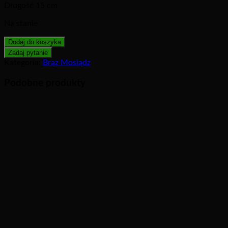
Długość 15 cm
Na stanie
Dodaj do koszyka
Kategoria:
Brąz Mosiądz
Podobne produkty