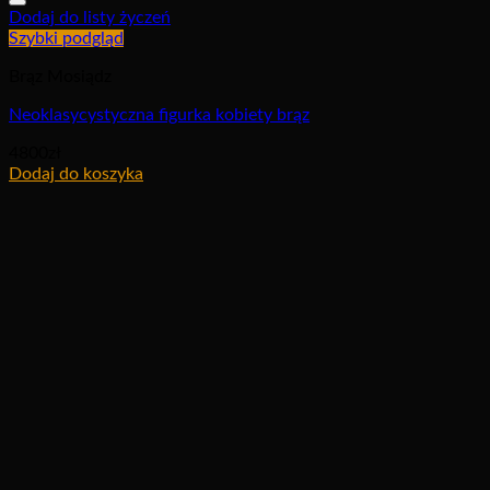
Dodaj do listy życzeń
Szybki podgląd
Brąz Mosiądz
Neoklasycystyczna figurka kobiety brąz
4800
zł
Dodaj do koszyka