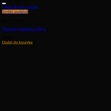
Dodaj do listy życzeń
Szybki podgląd
Brąz Mosiądz
Mosiężny kałamarz XIX w
220
zł
Dodaj do koszyka