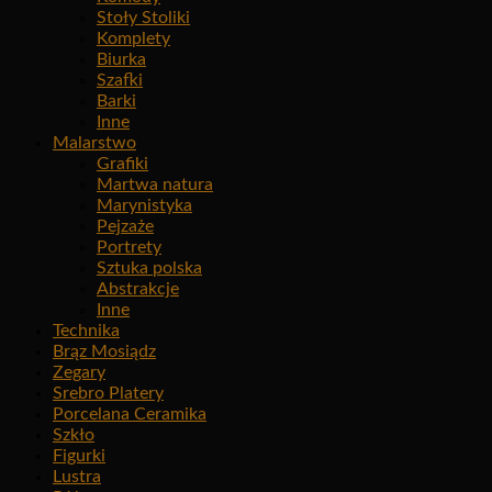
Stoły Stoliki
Komplety
Biurka
Szafki
Barki
Inne
Malarstwo
Grafiki
Martwa natura
Marynistyka
Pejzaże
Portrety
Sztuka polska
Abstrakcje
Inne
Technika
Brąz Mosiądz
Zegary
Srebro Platery
Porcelana Ceramika
Szkło
Figurki
Lustra