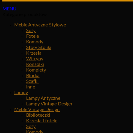
MENU
Kategorie produktów
Meble Antyczne Stylowe
Sofy
Fotele
Komody
Stoły Stoliki
Krzesła
Witryny
Konsolki
Komplety
Biurka
Szafki
Inne
Lampy
Lampy Antyczne
Lampy Vintage Design
Meble Vintage Design
Biblioteczki
Krzesła i fotele
Sofy
Komody