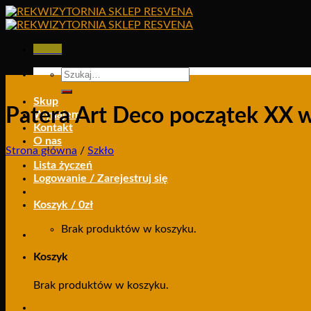
Skip
to
content
Menu
Szukaj:
Skup
Patera Art Deco początek XX 
Wynajem
Kontakt
O nas
Strona główna
/
Szkło
Lista życzeń
Logowanie / Zarejestruj się
Koszyk /
0
zł
Brak produktów w koszyku.
Koszyk
Brak produktów w koszyku.