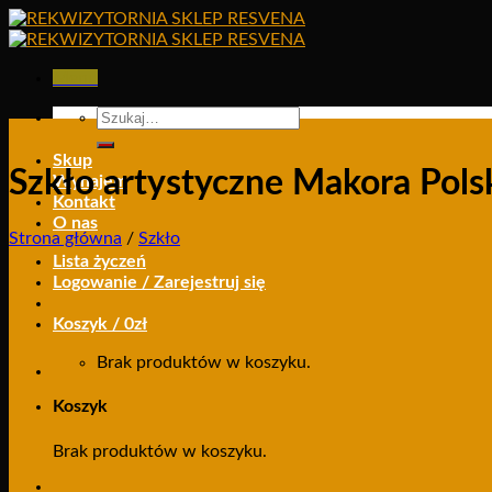
Skip
to
content
Menu
Szukaj:
Skup
Szkło artystyczne Makora Polsk
Wynajem
Kontakt
O nas
Strona główna
/
Szkło
Lista życzeń
Logowanie / Zarejestruj się
Koszyk /
0
zł
Brak produktów w koszyku.
Koszyk
Brak produktów w koszyku.