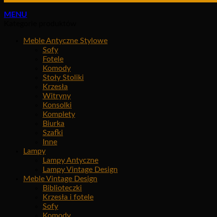
MENU
Kategorie produktów
Meble Antyczne Stylowe
Sofy
Fotele
Komody
Stoły Stoliki
Krzesła
Witryny
Konsolki
Komplety
Biurka
Szafki
Inne
Lampy
Lampy Antyczne
Lampy Vintage Design
Meble Vintage Design
Biblioteczki
Krzesła i fotele
Sofy
Komody