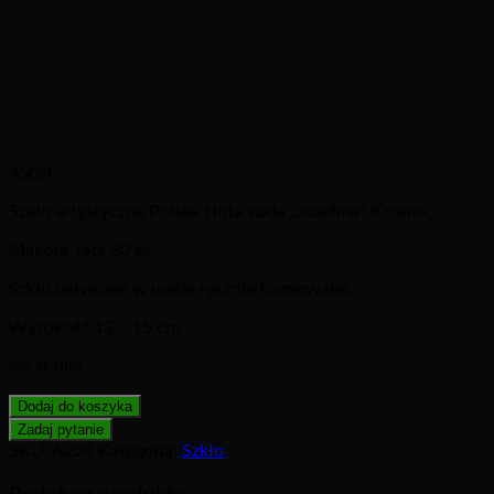
450
zł
Szkło artystyczne Polska Huta szkła „Józefina” Krosno,
Makora, lata 80 te.
Szkło barwione w masie ręcznie formowane.
Wysokość 13 – 15 cm
Na stanie
Dodaj do koszyka
SKU:
A224
Kategoria:
Szkło