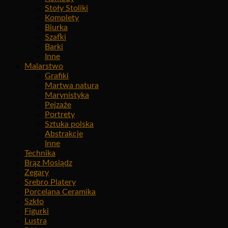
Stoły Stoliki
Komplety
Biurka
Szafki
Barki
Inne
Malarstwo
Grafiki
Martwa natura
Marynistyka
Pejzaże
Portrety
Sztuka polska
Abstrakcje
Inne
Technika
Brąz Mosiądz
Zegary
Srebro Platery
Porcelana Ceramika
Szkło
Figurki
Lustra