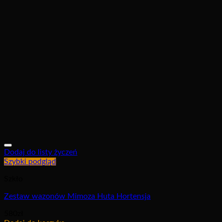
Dodaj do listy życzeń
Szybki podgląd
Szkło
Zestaw wazonów Mimoza Huta Hortensja
580
zł