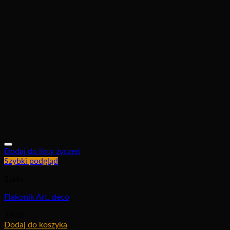
Dodaj do listy życzeń
Szybki podgląd
Szkło
Flakonik Art. deco
260
zł
Dodaj do koszyka