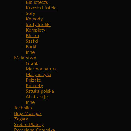
Biblioteczki
Krzesła i fotele
Sofy
Komody
Stoły Stoliki
Komplety
Biurka
Szafki
Barki
Inne
Malarstwo
Grafiki
Martwa natura
Marynistyka
Pejzaże
Portrety
Sztuka polska
Abstrakcje
Inne
Technika
Brąz Mosiądz
Zegary
Srebro Platery
Porcelana Ceramika