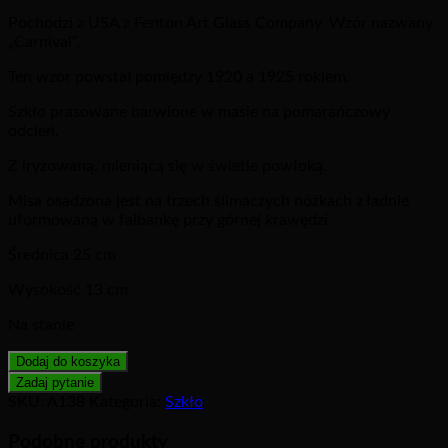
Pochodzi z USA z Fenton Art Glass Company. Wzór nazwany
„Carnival”.
Ten wzór powstał pomiędzy 1920 a 1925 rokiem.
Szkło prasowane barwione w masie na pomarańczowy
odcień.
Z iryzowaną, mieniącą się w świetle powłoką.
Misa osadzona jest na trzech ślimaczych nóżkach z ładnie
uformowaną w falbankę przy górnej krawędzi.
Średnica 25 cm
Wysokość 13 cm
Na stanie
Dodaj do koszyka
SKU:
A138
Kategoria:
Szkło
Podobne produkty