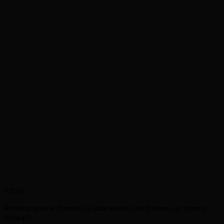
450
zł
Rewelacyjna w formie i wybarwieniu żardiniera, na trzech
nóżkach.