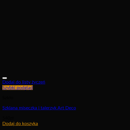
Dodaj do listy życzeń
Szybki podgląd
Szkło
Szklana miseczka i talerzyk Art Deco
540
zł
Dodaj do koszyka