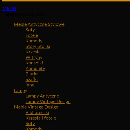
MENU
Kategorie produktów
Meble Antyczne Stylowe
Sofy
Fotele
Komody
Stoły Stoliki
Krzesła
Witryny
Konsolki
Komplety
Biurka
Szafki
Inne
Lampy
Lampy Antyczne
Lampy Vintage Design
Meble Vintage Design
Biblioteczki
Krzesła i fotele
Sofy
Komody