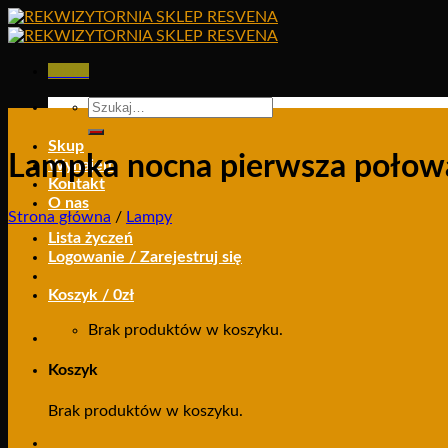
Skip
to
content
Menu
Szukaj:
Skup
Lampka nocna pierwsza połow
Wynajem
Kontakt
O nas
Strona główna
/
Lampy
Lista życzeń
Logowanie / Zarejestruj się
Koszyk /
0
zł
Brak produktów w koszyku.
Koszyk
Brak produktów w koszyku.