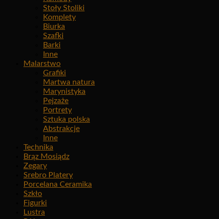
Stoły Stoliki
Komplety
Biurka
Szafki
Barki
Inne
Malarstwo
Grafiki
Martwa natura
Marynistyka
Pejzaże
Portrety
Sztuka polska
Abstrakcje
Inne
Technika
Brąz Mosiądz
Zegary
Srebro Platery
Porcelana Ceramika
Szkło
Figurki
Lustra