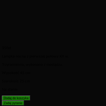
350
zł
Lampka nocna z pierwszej połowy XX w.
Trzyramienna, wykonana z mosiądzu.
Wysokość 45 cm
Szerokość 25 cm
Na stanie
Dodaj do koszyka