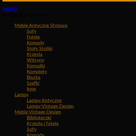
MENU
Kategorie produktów
Meble Antyczne Stylowe
Sofy
Fotele
Komody
Stoły Stoliki
Krzesła
Witryny
Konsolki
Komplety
Biurka
Szafki
Inne
Lampy
Lampy Antyczne
Lampy Vintage Design
Meble Vintage Design
Biblioteczki
Krzesła i fotele
Sofy
Komody