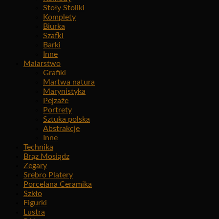
Stoły Stoliki
Komplety
Biurka
Szafki
Barki
Inne
Malarstwo
Grafiki
Martwa natura
Marynistyka
Pejzaże
Portrety
Sztuka polska
Abstrakcje
Inne
Technika
Brąz Mosiądz
Zegary
Srebro Platery
Porcelana Ceramika
Szkło
Figurki
Lustra