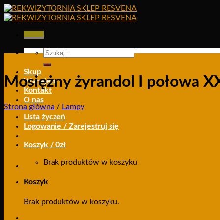
Skip
to
content
Menu
Szukaj:
Skup
Mosiężny żyrandol I połowa X
Wynajem
Kontakt
O nas
Strona główna
/
Lampy
Lista życzeń
Logowanie / Zarejestruj się
Koszyk /
0
zł
Brak produktów w koszyku.
Koszyk
Brak produktów w koszyku.