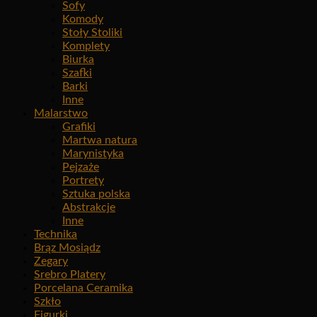
Sofy
Komody
Stoły Stoliki
Komplety
Biurka
Szafki
Barki
Inne
Malarstwo
Grafiki
Martwa natura
Marynistyka
Pejzaże
Portrety
Sztuka polska
Abstrakcje
Inne
Technika
Brąz Mosiądz
Zegary
Srebro Platery
Porcelana Ceramika
Szkło
Figurki