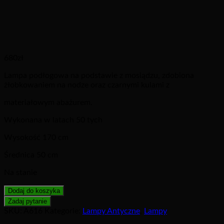
680
zł
Lampa podłogowa na podstawie z mosiądzu, zdobiona
żłobkowaniem na nodze oraz czarnymi kulami z
materiałowym abażurem.
Wykonana w latach 50 tych
Wysokość 170 cm
Średnica 50 cm
Na stanie
Dodaj do koszyka
SKU:
A616
Kategorie:
Lampy Antyczne
,
Lampy