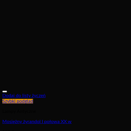
Dodaj do listy życzeń
Szybki podgląd
Lampy Antyczne
Mosiężny żyrandol I połowa XX w