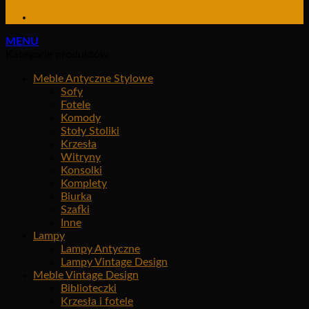
MENU
Kategorie produktów
Meble Antyczne Stylowe
Sofy
Fotele
Komody
Stoły Stoliki
Krzesła
Witryny
Konsolki
Komplety
Biurka
Szafki
Inne
Lampy
Lampy Antyczne
Lampy Vintage Design
Meble Vintage Design
Biblioteczki
Krzesła i fotele