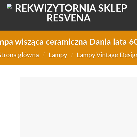
mpa wisząca ceramiczna Dania lata 60
Strona główna
/
Lampy
/
Lampy Vintage Desig
Do
d
li
życ