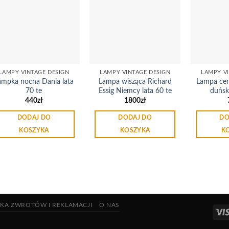
Dodaj
Dodaj
do
do
listy
listy
życzeń
życzeń
LAMPY VINTAGE DESIGN
LAMPY VINTAGE DESIGN
LAMPY V
ampka nocna Dania lata
Lampa wisząca Richard
Lampa cer
70 te
Essig Niemcy lata 60 te
duński
440
zł
1800
zł
DODAJ DO
DODAJ DO
DO
KOSZYKA
KOSZYKA
K
YKA ZWROTÓW I REKLAMACJI
O NAS