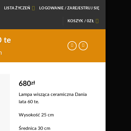
LISTA ŻYCZEŃ
LOGOWANIE / ZAREJESTRUJ SIĘ
KOSZYK /
0
ZŁ
 te
n
680
zł
daj
Lampa wisząca ceramiczna Dania
o
lata 60 te.
sty
zeń
Wysokość 25 cm
Średnica 30 cm