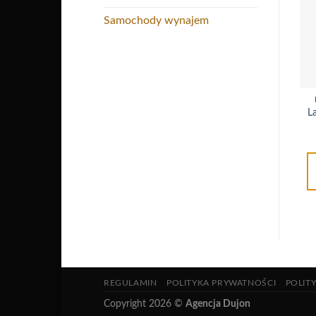
Samochody wynajem
L
REGULAMIN
POLITYKA PRYWATNOŚCI
POLIT
Copyright 2026 ©
Agencja Dujon