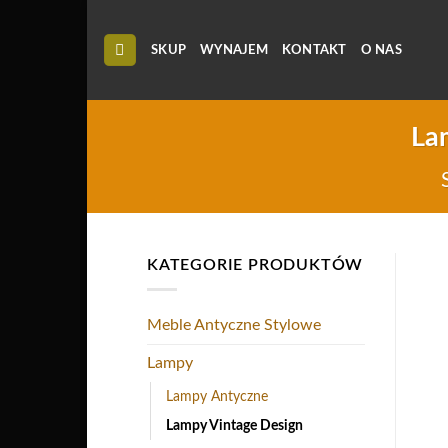
Skip
to
SKUP
WYNAJEM
KONTAKT
O NAS
content
La
KATEGORIE PRODUKTÓW
Meble Antyczne Stylowe
Lampy
Lampy Antyczne
Lampy Vintage Design