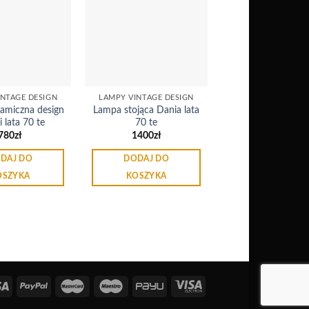
Dodaj
Dodaj
do
do
listy
listy
życzeń
życzeń
INTAGE DESIGN
LAMPY VINTAGE DESIGN
amiczna design
Lampa stojąca Dania lata
 lata 70 te
70 te
780
zł
1400
zł
DAJ DO
DODAJ DO
OSZYKA
KOSZYKA