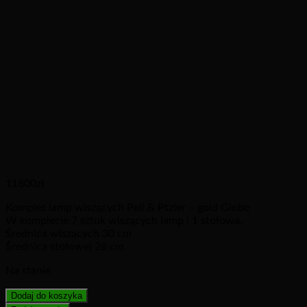
11800
zł
Komplet lamp wiszących Peil & Ptzler – gold Globe
W komplecie 7 sztuk wiszących lamp i 1 stołowa.
Średnica wiszących 30 cm
Średnica stołowej 28 cm
Na stanie
Dodaj do koszyka