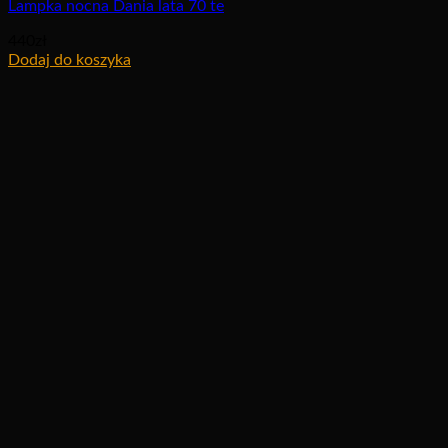
Lampka nocna Dania lata 70 te
440
zł
Dodaj do koszyka