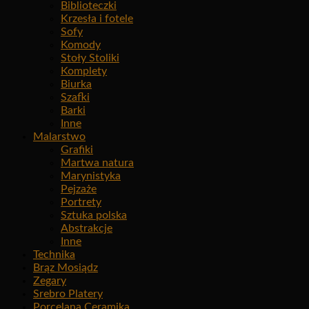
Biblioteczki
Krzesła i fotele
Sofy
Komody
Stoły Stoliki
Komplety
Biurka
Szafki
Barki
Inne
Malarstwo
Grafiki
Martwa natura
Marynistyka
Pejzaże
Portrety
Sztuka polska
Abstrakcje
Inne
Technika
Brąz Mosiądz
Zegary
Srebro Platery
Porcelana Ceramika