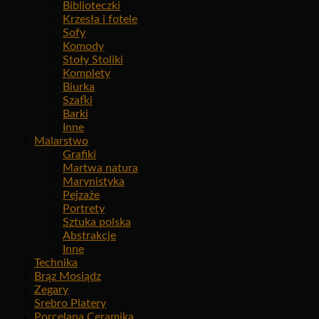
Biblioteczki
Krzesła i fotele
Sofy
Komody
Stoły Stoliki
Komplety
Biurka
Szafki
Barki
Inne
Malarstwo
Grafiki
Martwa natura
Marynistyka
Pejzaże
Portrety
Sztuka polska
Abstrakcje
Inne
Technika
Brąz Mosiądz
Zegary
Srebro Platery
Porcelana Ceramika