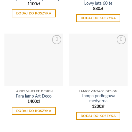
Lowy lata 60 te
1100
zł
880
zł
DODAJ DO KOSZYKA
DODAJ DO KOSZYKA
Dodaj
Dodaj
do
do
listy
listy
życzeń
życzeń
LAMPY VINTAGE DESIGN
LAMPY VINTAGE DESIGN
Lampa podłogowa
Para lamp Art Deco
medyczna
1400
zł
1200
zł
DODAJ DO KOSZYKA
DODAJ DO KOSZYKA