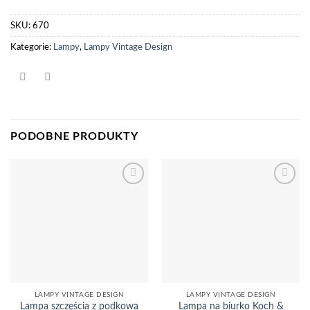
SKU:
670
Kategorie:
Lampy
,
Lampy Vintage Design
PODOBNE PRODUKTY
Dodaj
Dodaj
do
do
listy
listy
życzeń
życzeń
LAMPY VINTAGE DESIGN
LAMPY VINTAGE DESIGN
Lampa na biurko Koch &
Lampa szczęścia z podkową