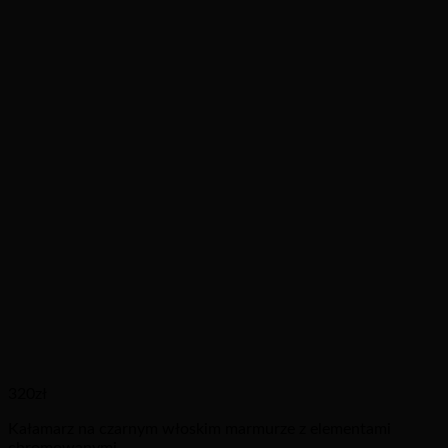
320
zł
Kałamarz na czarnym włoskim marmurze z elementami
chromowanymi.