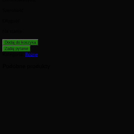
Szerokość
Długość
Na stanie
Dodaj do koszyka
Kategoria:
Różne
Podobne produkty