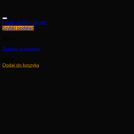
Dodaj do listy życzeń
Szybki podgląd
Różne
Zestaw pucharów
600
zł
Dodaj do koszyka