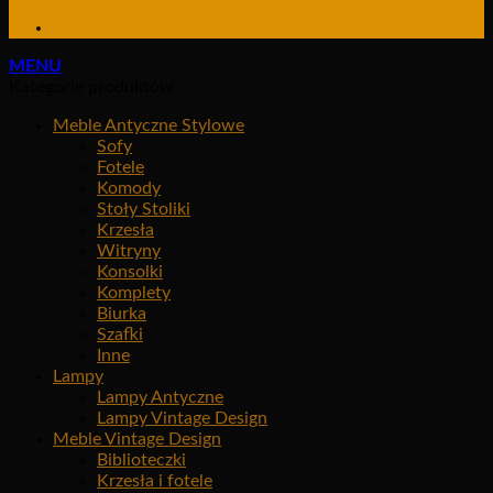
MENU
Kategorie produktów
Meble Antyczne Stylowe
Sofy
Fotele
Komody
Stoły Stoliki
Krzesła
Witryny
Konsolki
Komplety
Biurka
Szafki
Inne
Lampy
Lampy Antyczne
Lampy Vintage Design
Meble Vintage Design
Biblioteczki
Krzesła i fotele