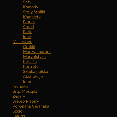
Sofy
Komody
Stoły Stoliki
Komplety
Biurka
Szafki
Barki
Inne
Malarstwo
Grafiki
Martwa natura
Marynistyka
Pejzaże
Portrety
Sztuka polska
Abstrakcje
Inne
Technika
Brąz Mosiądz
Zegary
Srebro Platery
Porcelana Ceramika
Szkło
Figurki