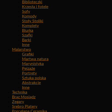
Biblioteczki
Krzesła i fotele
Sofy
Komody
Stoły Stoliki
Komplety
Biurka
Szafki
Barki
Inne
Malarstwo
Grafiki
Martwa natura
Marynistyka
Pejzaże
Portrety
Sztuka polska
Abstrakcje
Inne
Technika
Brąz Mosiądz
Zegary
Srebro Platery
Porcelana Ceramika