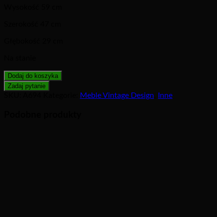
Wysokość 59 cm
Szerokość 47 cm
Głębokość 29 cm
Na stanie
Dodaj do koszyka
SKU:
A694
Kategorie:
Meble Vintage Design
,
Inne
Podobne produkty