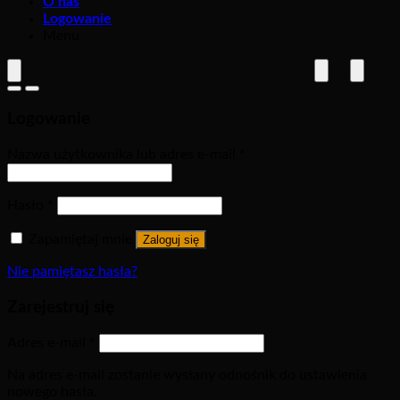
O nas
Logowanie
Menu
Logowanie
Nazwa użytkownika lub adres e-mail
*
Hasło
*
Zapamiętaj mnie
Zaloguj się
Nie pamiętasz hasła?
Zarejestruj się
Adres e-mail
*
Na adres e-mail zostanie wysłany odnośnik do ustawienia
nowego hasła.