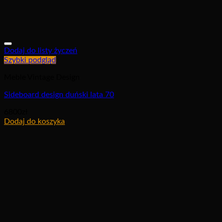
Dodaj do listy życzeń
Szybki podgląd
Meble Vintage Design
Sideboard design duński lata 70
6800
zł
Dodaj do koszyka