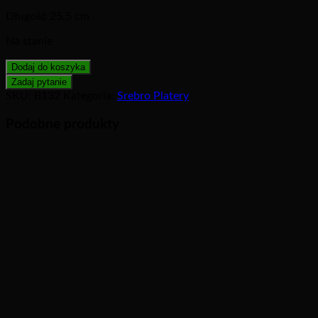
Długość 25.5 cm
Na stanie
Dodaj do koszyka
SKU:
B132
Kategoria:
Srebro Platery
Podobne produkty