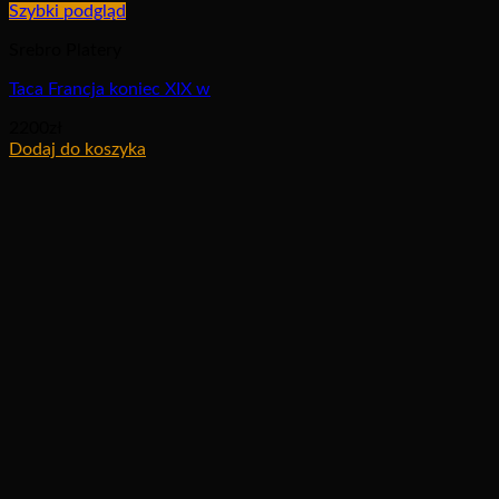
Szybki podgląd
Srebro Platery
Taca Francja koniec XIX w
2200
zł
Dodaj do koszyka