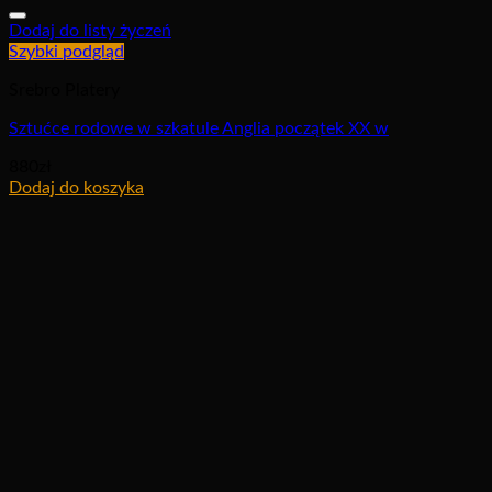
Dodaj do listy życzeń
Szybki podgląd
Srebro Platery
Sztućce rodowe w szkatule Anglia początek XX w
880
zł
Dodaj do koszyka