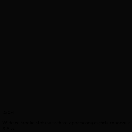
350
zł
Widelec środka stołu w srebrze z pozłacaną częścią roboczą z
XIX w.