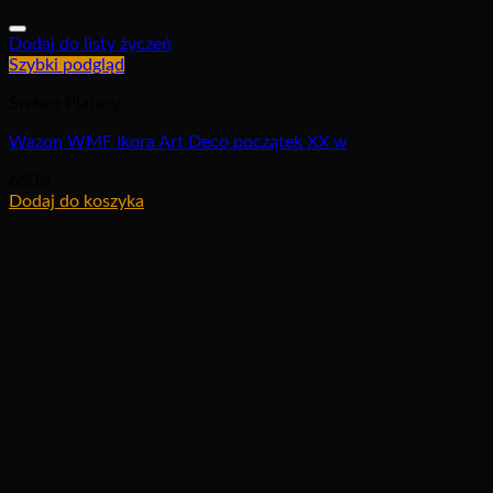
Dodaj do listy życzeń
Szybki podgląd
Srebro Platery
Wazon WMF Ikora Art Deco początek XX w
650
zł
Dodaj do koszyka