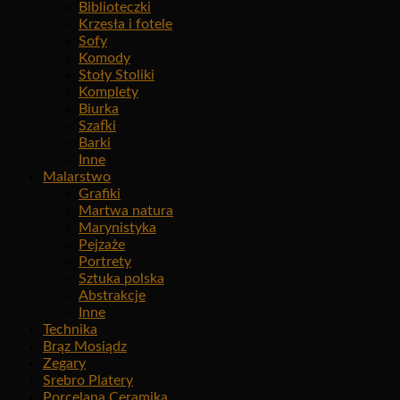
Biblioteczki
Krzesła i fotele
Sofy
Komody
Stoły Stoliki
Komplety
Biurka
Szafki
Barki
Inne
Malarstwo
Grafiki
Martwa natura
Marynistyka
Pejzaże
Portrety
Sztuka polska
Abstrakcje
Inne
Technika
Brąz Mosiądz
Zegary
Srebro Platery
Porcelana Ceramika