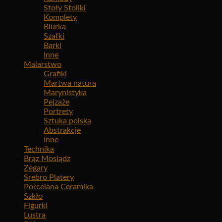
Stoły Stoliki
Komplety
Biurka
Szafki
Barki
Inne
Malarstwo
Grafiki
Martwa natura
Marynistyka
Pejzaże
Portrety
Sztuka polska
Abstrakcje
Inne
Technika
Brąz Mosiądz
Zegary
Srebro Platery
Porcelana Ceramika
Szkło
Figurki
Lustra