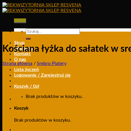
Skip
to
content
Menu
Szukaj:
Skup
Kościana łyżka do sałatek w sr
Wynajem
Kontakt
O nas
Strona główna
/
Srebro Platery
Lista życzeń
Logowanie / Zarejestruj się
Koszyk /
0
zł
Brak produktów w koszyku.
Koszyk
Brak produktów w koszyku.