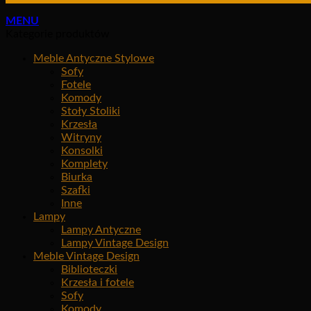
MENU
Kategorie produktów
Meble Antyczne Stylowe
Sofy
Fotele
Komody
Stoły Stoliki
Krzesła
Witryny
Konsolki
Komplety
Biurka
Szafki
Inne
Lampy
Lampy Antyczne
Lampy Vintage Design
Meble Vintage Design
Biblioteczki
Krzesła i fotele
Sofy
Komody