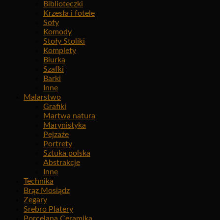
Biblioteczki
Krzesła i fotele
Sofy
Komody
Stoły Stoliki
Komplety
Biurka
Szafki
Barki
Inne
Malarstwo
Grafiki
Martwa natura
Marynistyka
Pejzaże
Portrety
Sztuka polska
Abstrakcje
Inne
Technika
Brąz Mosiądz
Zegary
Srebro Platery
Porcelana Ceramika