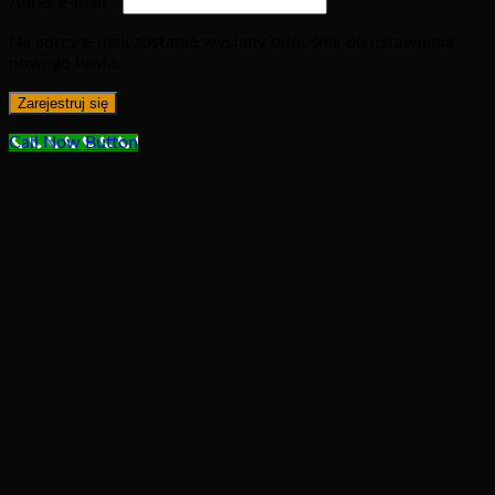
Adres e-mail
*
Na adres e-mail zostanie wysłany odnośnik do ustawienia
nowego hasła.
Zarejestruj się
Call Now Button