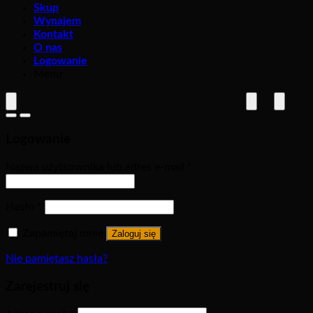
Skup
Wynajem
Kontakt
O nas
Logowanie
Menu
Logowanie
Nazwa użytkownika lub adres e-mail
*
Hasło
*
Zapamiętaj mnie
Zaloguj się
Nie pamiętasz hasła?
Zarejestruj się