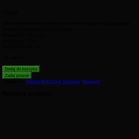
2400
zł
Orzechowo-mahoniowa szyfoniera z siedmioma szufladami.
Zdobiona mosiężnymi okuciami.
Wysokość 123 cm
Szerokość 77 cm
Głębokość 43 cm
Na stanie
Dodaj do koszyka
Kategorie:
Meble Antyczne Stylowe
,
Komody
Podobne produkty