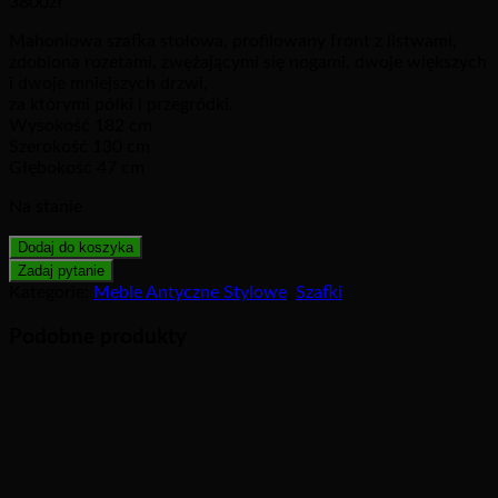
3800
zł
Mahoniowa szafka stołowa, profilowany front z listwami,
zdobiona rozetami, zwężającymi się nogami, dwoje większych
i dwoje mniejszych drzwi,
za którymi półki i przegródki.
Wysokość 182 cm
Szerokość 130 cm
Głębokość 47 cm
Na stanie
Dodaj do koszyka
Kategorie:
Meble Antyczne Stylowe
,
Szafki
Podobne produkty