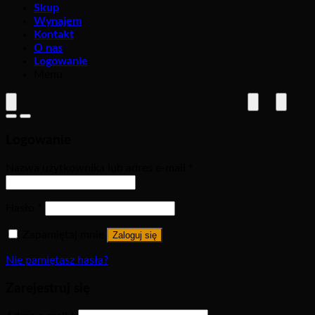
Skup
Wynajem
Kontakt
O nas
Logowanie
Menu
Logowanie
Nazwa użytkownika lub adres e-mail
*
Hasło
*
Zapamiętaj mnie
Zaloguj się
Nie pamiętasz hasła?
Zarejestruj się