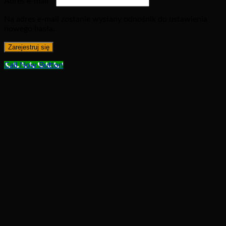
Adres e-mail
*
Na adres e-mail zostanie wysłany odnośnik do ustawienia
nowego hasła.
Zarejestruj się
Call Now Button