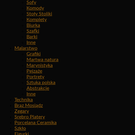
Sofy
Komody
Stoły Stoliki
Komplety
Biurka
Szafki
Barki
Inne
Malarstwo
Grafiki
Martwa natura
Marynistyka
Pejzaże
Portrety
Sztuka polska
Abstrakcje
Inne
Technika
Brąz Mosiądz
Zegary
Srebro Platery
Porcelana Ceramika
Szkło
Figurki