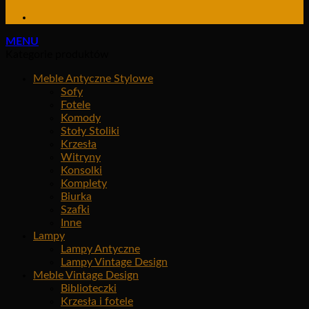
MENU
Kategorie produktów
Meble Antyczne Stylowe
Sofy
Fotele
Komody
Stoły Stoliki
Krzesła
Witryny
Konsolki
Komplety
Biurka
Szafki
Inne
Lampy
Lampy Antyczne
Lampy Vintage Design
Meble Vintage Design
Biblioteczki
Krzesła i fotele