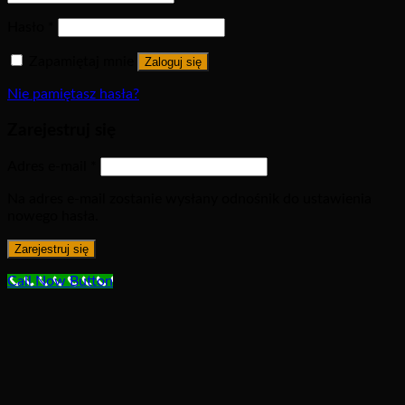
Hasło
*
Zapamiętaj mnie
Zaloguj się
Nie pamiętasz hasła?
Zarejestruj się
Adres e-mail
*
Na adres e-mail zostanie wysłany odnośnik do ustawienia
nowego hasła.
Zarejestruj się
Call Now Button