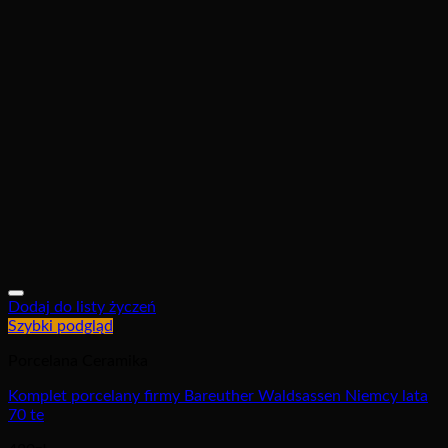
Dodaj do listy życzeń
Szybki podgląd
Porcelana Ceramika
Komplet porcelany firmy Bareuther Waldsassen Niemcy lata
70 te