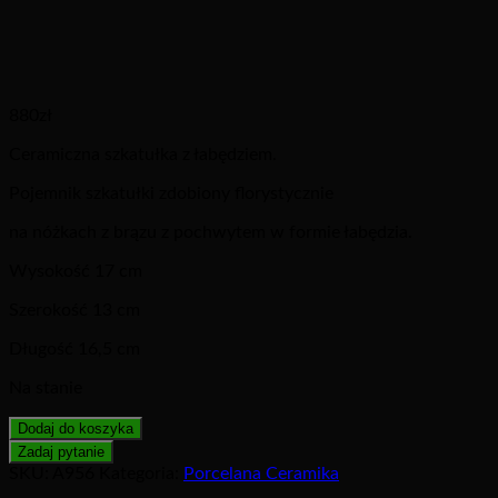
880
zł
Ceramiczna szkatułka z łabędziem.
Pojemnik szkatułki zdobiony florystycznie
na nóżkach z brązu z pochwytem w formie łabędzia.
Wysokość 17 cm
Szerokość 13 cm
Długość 16,5 cm
Na stanie
Dodaj do koszyka
SKU:
A956
Kategoria:
Porcelana Ceramika