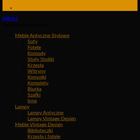
MENU
Kategorie produktów
Meble Antyczne Stylowe
Sofy
Fotele
Komody
Stoły Stoliki
Krzesła
Witryny
Konsolki
Komplety
Biurka
Szafki
Inne
Lampy
Lampy Antyczne
Lampy Vintage Design
Meble Vintage Design
Biblioteczki
Krzesła i fotele