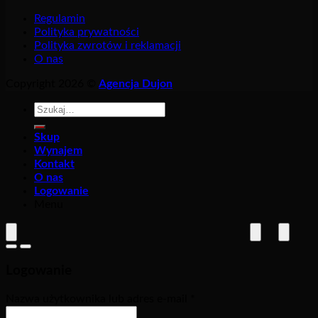
Regulamin
Polityka prywatności
Polityka zwrotów i reklamacji
O nas
Copyright 2026 ©
Agencja Dujon
Szukaj:
Skup
Wynajem
Kontakt
O nas
Logowanie
Menu
Logowanie
Nazwa użytkownika lub adres e-mail
*