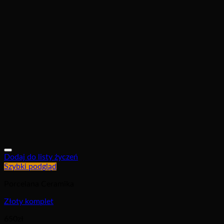
Dodaj do listy życzeń
Szybki podgląd
Porcelana Ceramika
Złoty komplet
650
zł