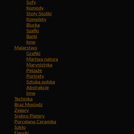
Sofy
Komody
Stoły Stoliki
Komplety
Biurka
Szafki
Barki
Inne
Malarstwo
Grafiki
Martwa natura
Marynistyka
Pejzaże
Portrety
Sztuka polska
Abstrakcje
Inne
Technika
Brąz Mosiądz
Zegary
Srebro Platery
Porcelana Ceramika
Szkło
Figurki