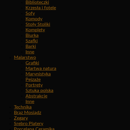
Biblioteczki
Krzesła i fotele
Sofy
Komody
Stoły Stoliki
Komplety
Biurka
Szafki
Barki
Inne
Malarstwo
Grafiki
Martwa natura
Marynistyka
Pejzaże
Portrety
Sztuka polska
Abstrakcje
Inne
Technika
Brąz Mosiądz
Zegary
Srebro Platery
Porcelana Ceramika