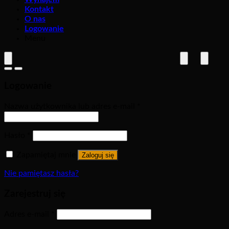
Kontakt
O nas
Logowanie
Menu
Logowanie
Nazwa użytkownika lub adres e-mail
*
Hasło
*
Zapamiętaj mnie
Zaloguj się
Nie pamiętasz hasła?
Zarejestruj się
Adres e-mail
*