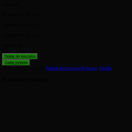
sztućce.
Wysokość 74 cm
Szerokość 92 cm
Głębokość 53 cm
Na stanie
Dodaj do koszyka
SKU:
B21
Kategorie:
Meble Antyczne Stylowe
,
Szafki
Podobne produkty