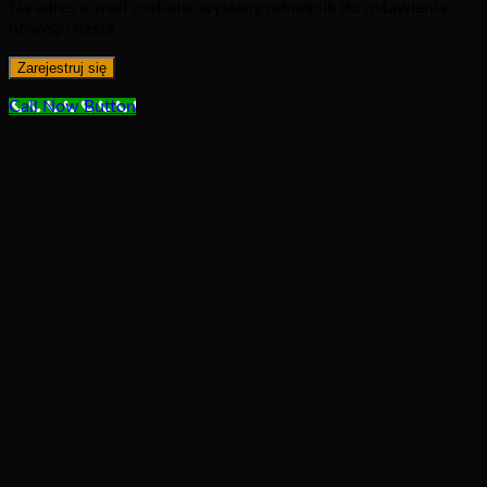
Na adres e-mail zostanie wysłany odnośnik do ustawienia
nowego hasła.
Zarejestruj się
Call Now Button