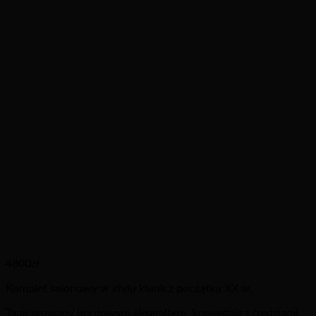
4800
zł
Komplet salonowy w stylu klunk z początku XX w.
Tapicerowany bordowym aksamitem, krawędzie z frędzlami.