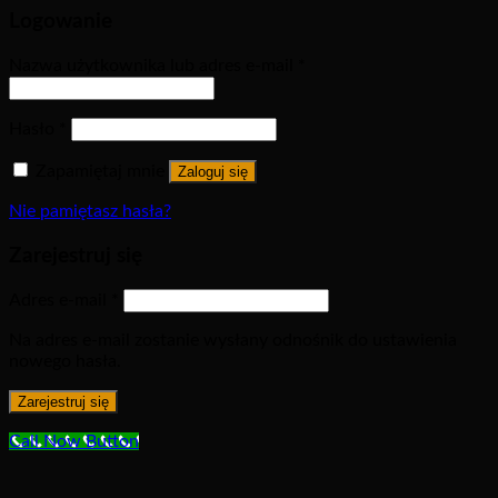
Logowanie
Nazwa użytkownika lub adres e-mail
*
Hasło
*
Zapamiętaj mnie
Zaloguj się
Nie pamiętasz hasła?
Zarejestruj się
Adres e-mail
*
Na adres e-mail zostanie wysłany odnośnik do ustawienia
nowego hasła.
Zarejestruj się
Call Now Button