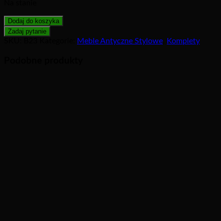
Na stanie
Dodaj do koszyka
SKU:
B23
Kategorie:
Meble Antyczne Stylowe
,
Komplety
Podobne produkty