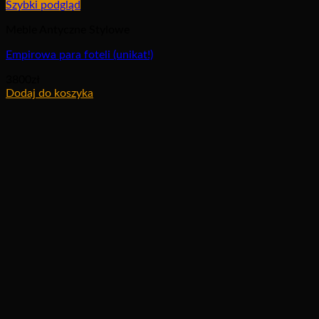
Szybki podgląd
Meble Antyczne Stylowe
Empirowa para foteli (unikat!)
3800
zł
Dodaj do koszyka