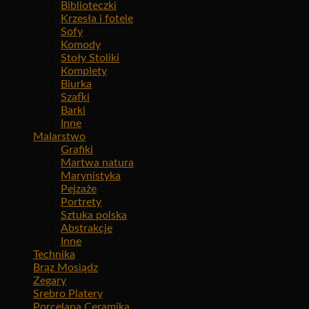
Biblioteczki
Krzesła i fotele
Sofy
Komody
Stoły Stoliki
Komplety
Biurka
Szafki
Barki
Inne
Malarstwo
Grafiki
Martwa natura
Marynistyka
Pejzaże
Portrety
Sztuka polska
Abstrakcje
Inne
Technika
Brąz Mosiądz
Zegary
Srebro Platery
Porcelana Ceramika