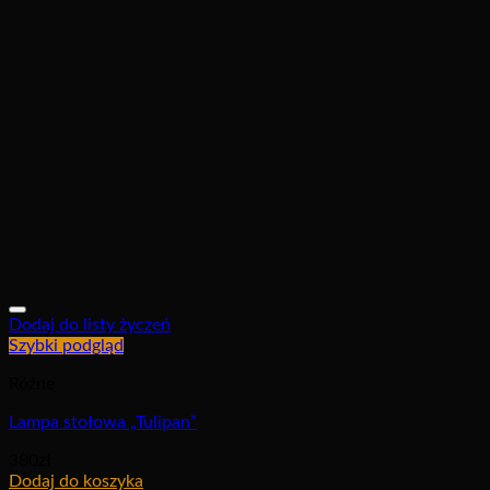
Dodaj do listy życzeń
Szybki podgląd
Różne
Lampa stołowa „Tulipan”
380
zł
Dodaj do koszyka