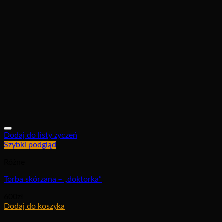
Dodaj do listy życzeń
Szybki podgląd
Różne
Torba skórzana – „doktorka”
600
zł
Dodaj do koszyka