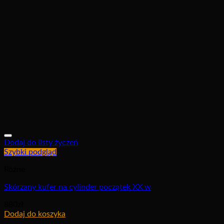
Dodaj do listy życzeń
Szybki podgląd
Różne
Skórzany kufer na cylinder początek XX w
880
zł
Dodaj do koszyka