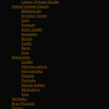
Lampy Vintage Design
Meble Vintage Design
Biblioteczki
Krzesła i fotele
Sofy
Komody
Stoły Stoliki
Komplety
Biurka
Szafki
Barki
Inne
Malarstwo
Grafiki
Martwa natura
Marynistyka
Pejzaże
Portrety
Sztuka polska
Abstrakcje
Inne
Technika
Brąz Mosiądz
Zegary