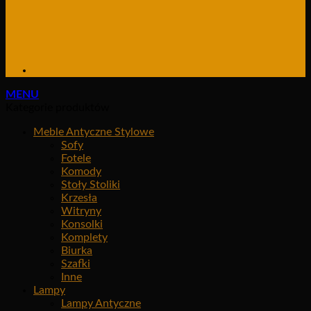
MENU
Kategorie produktów
Meble Antyczne Stylowe
Sofy
Fotele
Komody
Stoły Stoliki
Krzesła
Witryny
Konsolki
Komplety
Biurka
Szafki
Inne
Lampy
Lampy Antyczne