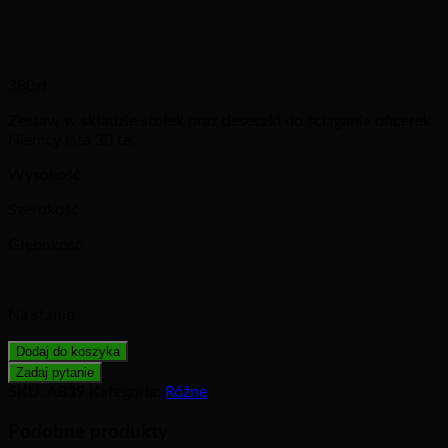
380
zł
Zestaw w składzie stołek oraz deseczki do ściągania oficerek
Niemcy lata 30 te.
Wysokość
Szerokość
Głębokość
Na stanie
Dodaj do koszyka
SKU:
A839
Kategoria:
Różne
Podobne produkty