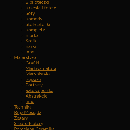
Biblioteczki
Krzesła i fotele
Sofy
Komody
Stoły Stoliki
Komplety
Biurka
Szafki
Barki
Inne
Malarstwo
Grafiki
Martwa natura
Marynistyka
Pejzaże
Portrety
Sztuka polska
Abstrakcje
Inne
Technika
Brąz Mosiądz
Zegary
Srebro Platery
Porcelana Ceramika