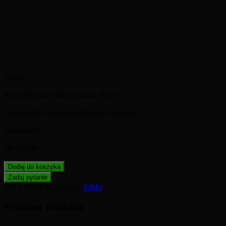
120
zł
Popielniczka Murano Lata 70 te.
Na spodzie ujęty na zdjęciach odprysk.
Szerokość
Na stanie
Dodaj do koszyka
SKU:
189R
Kategoria:
Szkło
Podobne produkty