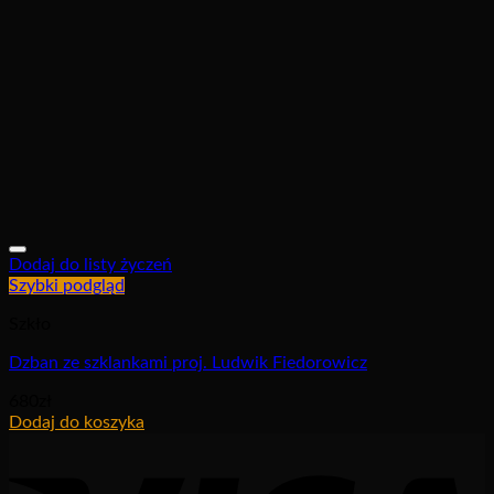
Dodaj do listy życzeń
Szybki podgląd
Szkło
Dzban ze szklankami proj. Ludwik Fiedorowicz
680
zł
Dodaj do koszyka