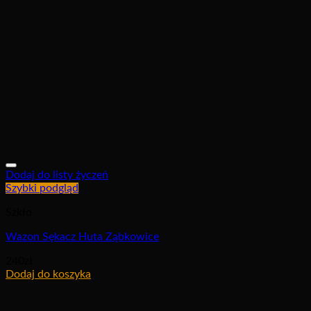
Dodaj do listy życzeń
Szybki podgląd
Szkło
Wazon Sękacz Huta Ząbkowice
240
zł
Dodaj do koszyka