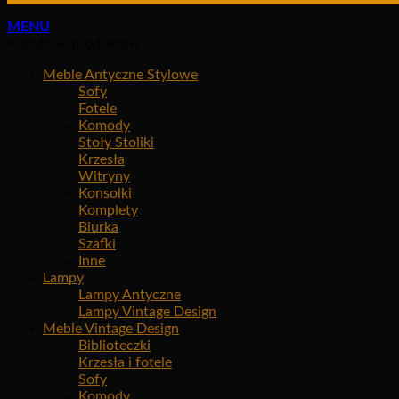
MENU
Kategorie produktów
Meble Antyczne Stylowe
Sofy
Fotele
Komody
Stoły Stoliki
Krzesła
Witryny
Konsolki
Komplety
Biurka
Szafki
Inne
Lampy
Lampy Antyczne
Lampy Vintage Design
Meble Vintage Design
Biblioteczki
Krzesła i fotele
Sofy
Komody