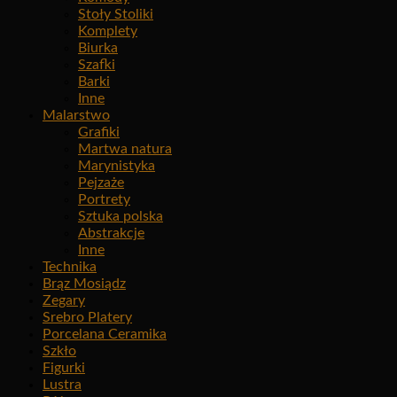
Stoły Stoliki
Komplety
Biurka
Szafki
Barki
Inne
Malarstwo
Grafiki
Martwa natura
Marynistyka
Pejzaże
Portrety
Sztuka polska
Abstrakcje
Inne
Technika
Brąz Mosiądz
Zegary
Srebro Platery
Porcelana Ceramika
Szkło
Figurki
Lustra