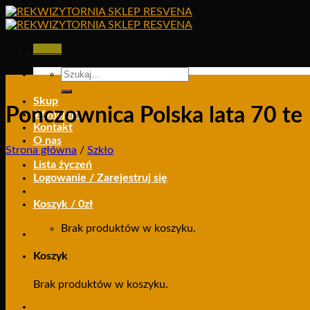
Skip
to
content
Menu
Szukaj:
Skup
Ponczownica Polska lata 70 te
Wynajem
Kontakt
O nas
Strona główna
/
Szkło
Lista życzeń
Logowanie / Zarejestruj się
Koszyk /
0
zł
Brak produktów w koszyku.
Koszyk
Brak produktów w koszyku.