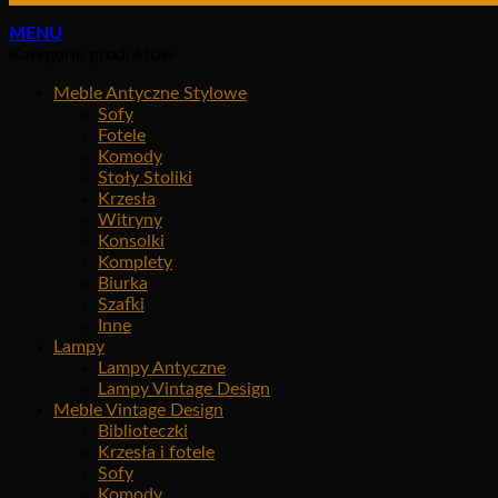
MENU
Kategorie produktów
Meble Antyczne Stylowe
Sofy
Fotele
Komody
Stoły Stoliki
Krzesła
Witryny
Konsolki
Komplety
Biurka
Szafki
Inne
Lampy
Lampy Antyczne
Lampy Vintage Design
Meble Vintage Design
Biblioteczki
Krzesła i fotele
Sofy
Komody