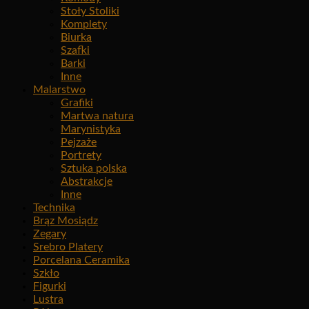
Stoły Stoliki
Komplety
Biurka
Szafki
Barki
Inne
Malarstwo
Grafiki
Martwa natura
Marynistyka
Pejzaże
Portrety
Sztuka polska
Abstrakcje
Inne
Technika
Brąz Mosiądz
Zegary
Srebro Platery
Porcelana Ceramika
Szkło
Figurki
Lustra