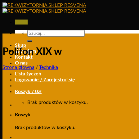
Skip
to
content
Menu
Szukaj:
Skup
Polifon XIX w
Wynajem
Kontakt
O nas
Strona główna
/
Technika
Lista życzeń
Logowanie / Zarejestruj się
Koszyk /
0
zł
Brak produktów w koszyku.
Koszyk
Brak produktów w koszyku.