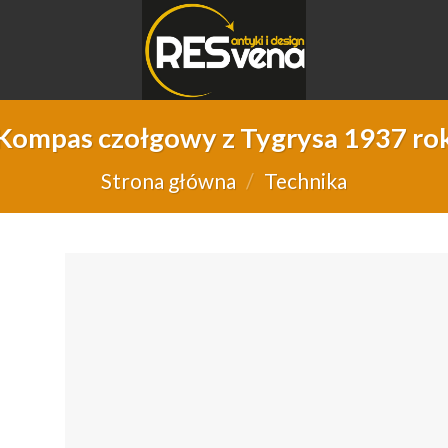
Kompas czołgowy z Tygrysa 1937 ro
Strona główna
/
Technika
Do
d
lis
życ