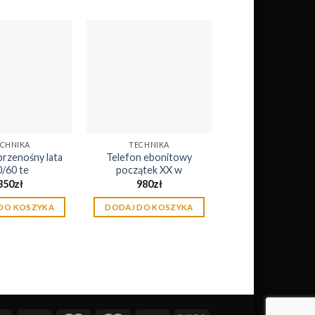
Dodaj
Dodaj
do
do
listy
listy
życzeń
życzeń
CHNIKA
TECHNIKA
przenośny lata
Telefon ebonitowy
0/60 te
początek XX w
350
zł
980
zł
DO KOSZYKA
DODAJ DO KOSZYKA