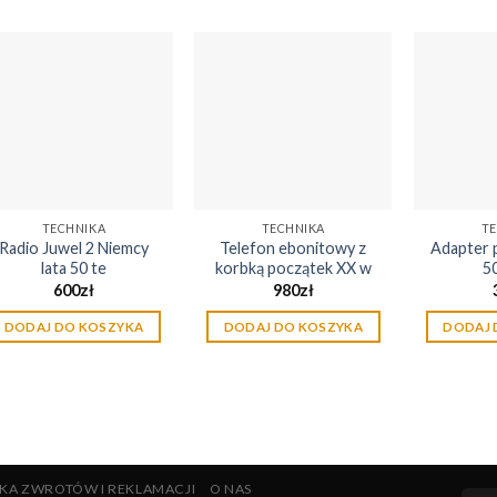
Dodaj
Dodaj
do
do
listy
listy
życzeń
życzeń
TECHNIKA
TECHNIKA
TE
Radio Juwel 2 Niemcy
Telefon ebonitowy z
Adapter 
lata 50 te
korbką początek XX w
5
600
zł
980
zł
DODAJ DO KOSZYKA
DODAJ DO KOSZYKA
DODAJ 
YKA ZWROTÓW I REKLAMACJI
O NAS