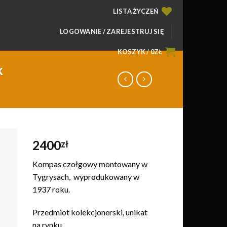
LISTA ŻYCZEŃ
LOGOWANIE / ZAREJESTRUJ SIĘ
KOSZYK /
0
ZŁ
k
2400
zł
daj
Kompas czołgowy montowany w
o
Tygrysach, wyprodukowany w
ty
1937 roku.
zeń
Przedmiot kolekcjonerski, unikat
na rynku.