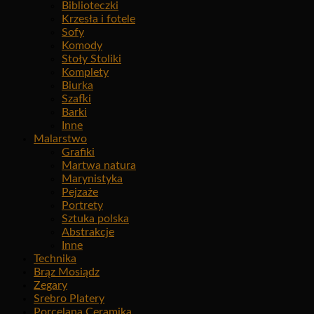
Biblioteczki
Krzesła i fotele
Sofy
Komody
Stoły Stoliki
Komplety
Biurka
Szafki
Barki
Inne
Malarstwo
Grafiki
Martwa natura
Marynistyka
Pejzaże
Portrety
Sztuka polska
Abstrakcje
Inne
Technika
Brąz Mosiądz
Zegary
Srebro Platery
Porcelana Ceramika