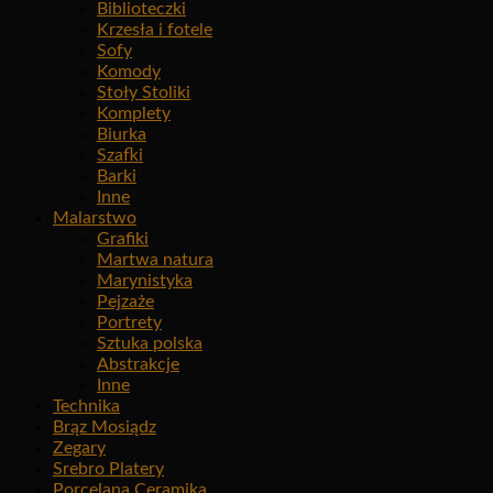
Biblioteczki
Krzesła i fotele
Sofy
Komody
Stoły Stoliki
Komplety
Biurka
Szafki
Barki
Inne
Malarstwo
Grafiki
Martwa natura
Marynistyka
Pejzaże
Portrety
Sztuka polska
Abstrakcje
Inne
Technika
Brąz Mosiądz
Zegary
Srebro Platery
Porcelana Ceramika