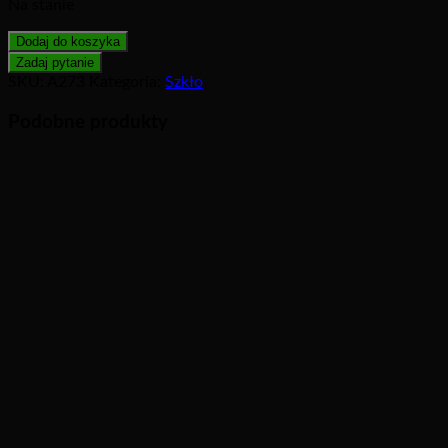
Na stanie
Dodaj do koszyka
SKU:
A273
Kategoria:
Szkło
Podobne produkty