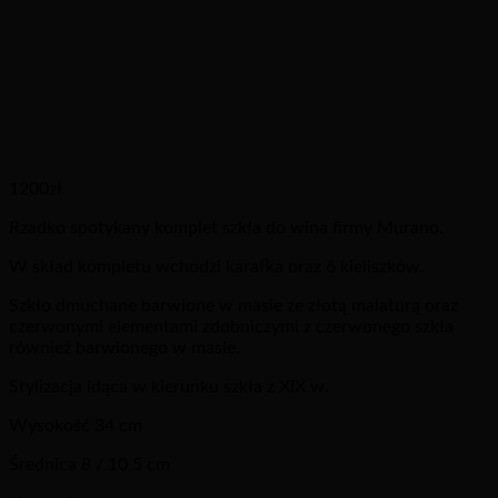
1200
zł
Rzadko spotykany komplet szkła do wina firmy Murano.
W skład kompletu wchodzi karafka oraz 6 kieliszków.
Szkło dmuchane barwione w masie ze złotą malaturą oraz
czerwonymi elementami zdobniczymi z czerwonego szkła
również barwionego w masie.
Stylizacja idąca w kierunku szkła z XIX w.
Wysokość 34 cm
Średnica 8 / 10,5 cm