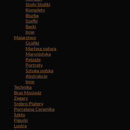
Stoły Stoliki
Komplety
Biurka
Szafki
Barki
Inne
Malarstwo
Grafiki
Martwa natura
Marynistyka
Pejzaże
Portrety
Sztuka polska
Abstrakcje
Inne
Technika
Brąz Mosiądz
Zegary
Srebro Platery
Porcelana Ceramika
Szkło
Figurki
Lustra