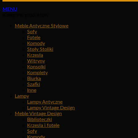
MENU
Kategorie produktów
Meble Antyczne Stylowe
Sofy
Fotele
Komody
Stoły Stoliki
Krzesła
Witryny
Konsolki
Komplety
Biurka
Szafki
Inne
Lampy
Lampy Antyczne
Lampy Vintage Design
Meble Vintage Design
Biblioteczki
Krzesła i fotele
Sofy
Komody