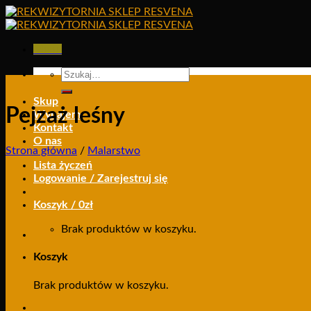
Skip
to
content
Menu
Szukaj:
Skup
Pejzaż leśny
Wynajem
Kontakt
O nas
Strona główna
/
Malarstwo
Lista życzeń
Logowanie / Zarejestruj się
Koszyk /
0
zł
Brak produktów w koszyku.
Koszyk
Brak produktów w koszyku.