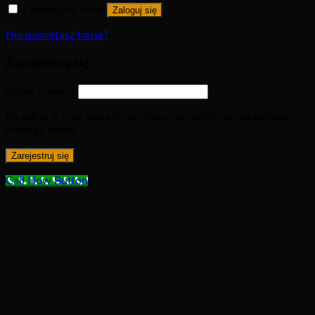
Zapamiętaj mnie
Zaloguj się
Nie pamiętasz hasła?
Zarejestruj się
Adres e-mail
*
Na adres e-mail zostanie wysłany odnośnik do ustawienia
nowego hasła.
Zarejestruj się
Call Now Button