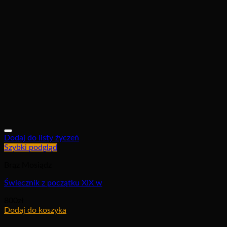
Dodaj do listy życzeń
Szybki podgląd
Brąz Mosiądz
Świecznik z początku XIX w
800
zł
Dodaj do koszyka