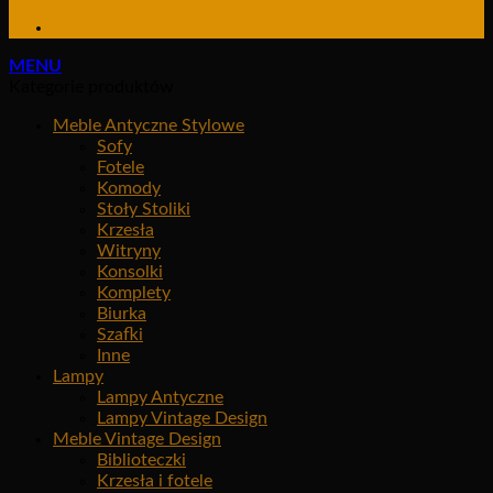
MENU
Kategorie produktów
Meble Antyczne Stylowe
Sofy
Fotele
Komody
Stoły Stoliki
Krzesła
Witryny
Konsolki
Komplety
Biurka
Szafki
Inne
Lampy
Lampy Antyczne
Lampy Vintage Design
Meble Vintage Design
Biblioteczki
Krzesła i fotele