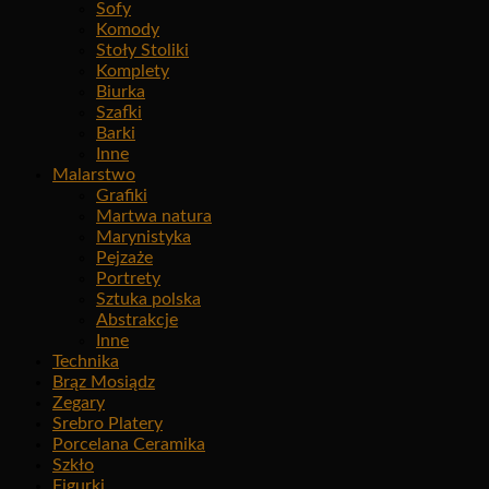
Sofy
Komody
Stoły Stoliki
Komplety
Biurka
Szafki
Barki
Inne
Malarstwo
Grafiki
Martwa natura
Marynistyka
Pejzaże
Portrety
Sztuka polska
Abstrakcje
Inne
Technika
Brąz Mosiądz
Zegary
Srebro Platery
Porcelana Ceramika
Szkło
Figurki