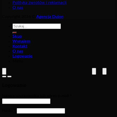
Polityka zwrotów i reklamacji
O nas
Copyright 2026 ©
Agencja Dujon
Szukaj:
Skup
Wynajem
Kontakt
O nas
Logowanie
Menu
Logowanie
Nazwa użytkownika lub adres e-mail
*
Hasło
*