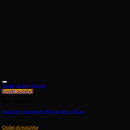
Dodaj do listy życzeń
Szybki podgląd
Brąz Mosiądz
Napoleon Bonaparte figurka, brąz XIX w
2100
zł
Dodaj do koszyka