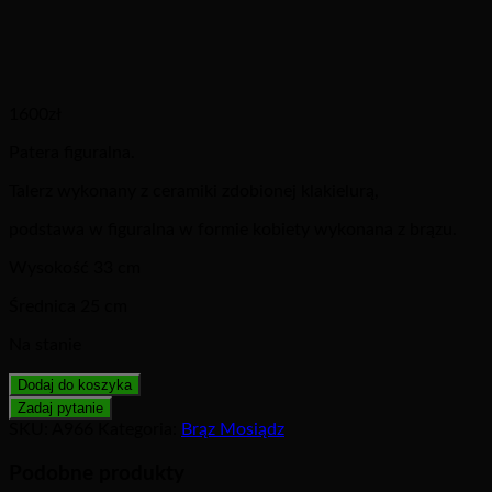
1600
zł
Patera figuralna.
Talerz wykonany z ceramiki zdobionej klakielurą,
podstawa w figuralna w formie kobiety wykonana z brązu.
Wysokość 33 cm
Średnica 25 cm
Na stanie
Dodaj do koszyka
SKU:
A966
Kategoria:
Brąz Mosiądz
Podobne produkty