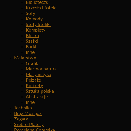
Biblioteczki
Krzesła i fotele
Sofy
Komody
Stoły Stoliki
Komplety
Biurka
Szafki
Barki
Inne
Malarstwo
Grafiki
Martwa natura
Marynistyka
Pejzaże
Portrety
Sztuka polska
Abstrakcje
Inne
Technika
Brąz Mosiądz
Zegary
Srebro Platery
Porcelana Ceramika