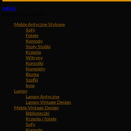
MENU
Kategorie produktów
Meble Antyczne Stylowe
Sofy
Fotele
Komody
Stoły Stoliki
Krzesła
Witryny
Konsolki
Komplety
Biurka
Szafki
Inne
Lampy
Lampy Antyczne
Lampy Vintage Design
Meble Vintage Design
Biblioteczki
Krzesła i fotele
Sofy
Komody