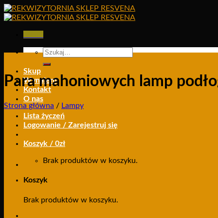
Skip
to
content
Menu
Szukaj:
Skup
Para mahoniowych lamp podł
Wynajem
Kontakt
O nas
Strona główna
/
Lampy
Lista życzeń
Logowanie / Zarejestruj się
Koszyk /
0
zł
Brak produktów w koszyku.
Koszyk
Brak produktów w koszyku.