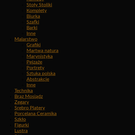
Stoły Stoliki
Komplety
Biurka
Szafki
Barki
Inne
Malarstwo
Grafiki
Martwa natura
Marynistyka
Pejzaże
Portrety
Sztuka polska
Abstrakcje
Inne
Technika
Brąz Mosiądz
Zegary
Srebro Platery
Porcelana Ceramika
Szkło
Figurki
Lustra