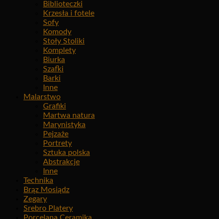
Biblioteczki
Krzesła i fotele
Sofy
Komody
Stoły Stoliki
Komplety
Biurka
Szafki
Barki
Inne
Malarstwo
Grafiki
Martwa natura
Marynistyka
Pejzaże
Portrety
Sztuka polska
Abstrakcje
Inne
Technika
Brąz Mosiądz
Zegary
Srebro Platery
Porcelana Ceramika