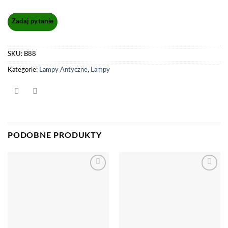
SKU:
B88
Kategorie:
Lampy Antyczne
,
Lampy
PODOBNE PRODUKTY
Dodaj
Dodaj
do
do
listy
listy
życzeń
życzeń