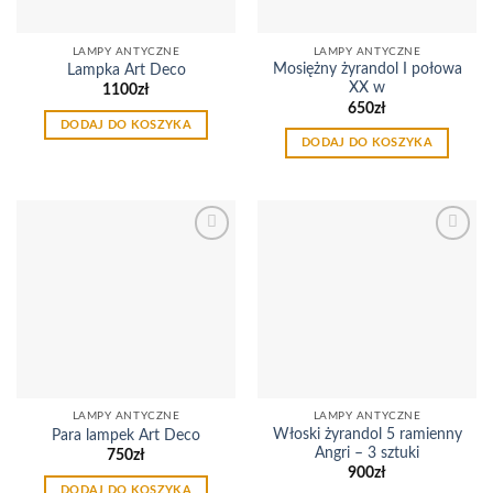
LAMPY ANTYCZNE
LAMPY ANTYCZNE
Mosiężny żyrandol I połowa
Lampka Art Deco
XX w
1100
zł
650
zł
DODAJ DO KOSZYKA
DODAJ DO KOSZYKA
Dodaj
Dodaj
do
do
listy
listy
życzeń
życzeń
LAMPY ANTYCZNE
LAMPY ANTYCZNE
Włoski żyrandol 5 ramienny
Para lampek Art Deco
Angri – 3 sztuki
750
zł
900
zł
DODAJ DO KOSZYKA