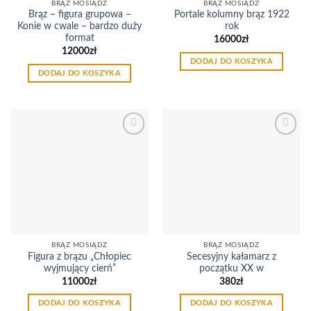
BRĄZ MOSIĄDZ
BRĄZ MOSIĄDZ
Brąz – figura grupowa –
Portale kolumny brąz 1922
Konie w cwale – bardzo duży
rok
format
16000
zł
12000
zł
DODAJ DO KOSZYKA
DODAJ DO KOSZYKA
Dodaj
Dodaj
do
do
listy
listy
życzeń
życzeń
BRĄZ MOSIĄDZ
BRĄZ MOSIĄDZ
Figura z brązu „Chłopiec
Secesyjny kałamarz z
wyjmujący cierń”
początku XX w
11000
zł
380
zł
DODAJ DO KOSZYKA
DODAJ DO KOSZYKA