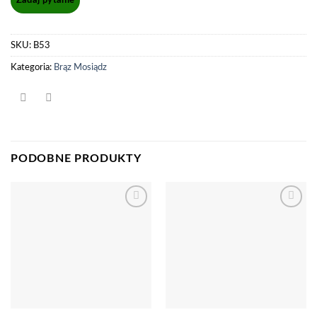
SKU:
B53
Kategoria:
Brąz Mosiądz
PODOBNE PRODUKTY
Dodaj
Dodaj
do
do
listy
listy
życzeń
życzeń