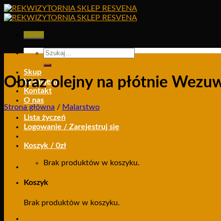
Skip
to
content
Menu
Szukaj:
Skup
Obraz olejny na płótnie Wezu
Wynajem
Kontakt
O nas
Strona główna
/
Malarstwo
Lista życzeń
Logowanie / Zarejestruj się
Koszyk /
0
zł
Brak produktów w koszyku.
Koszyk
Brak produktów w koszyku.