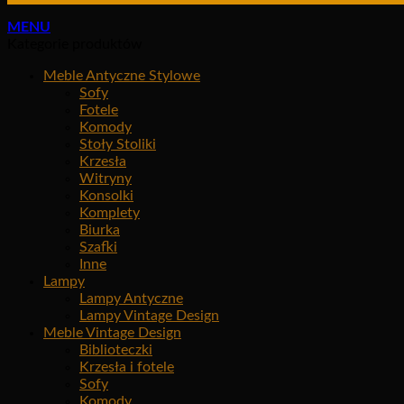
MENU
Kategorie produktów
Meble Antyczne Stylowe
Sofy
Fotele
Komody
Stoły Stoliki
Krzesła
Witryny
Konsolki
Komplety
Biurka
Szafki
Inne
Lampy
Lampy Antyczne
Lampy Vintage Design
Meble Vintage Design
Biblioteczki
Krzesła i fotele
Sofy
Komody