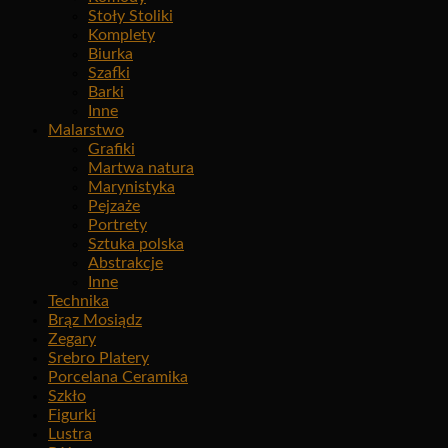
Stoły Stoliki
Komplety
Biurka
Szafki
Barki
Inne
Malarstwo
Grafiki
Martwa natura
Marynistyka
Pejzaże
Portrety
Sztuka polska
Abstrakcje
Inne
Technika
Brąz Mosiądz
Zegary
Srebro Platery
Porcelana Ceramika
Szkło
Figurki
Lustra